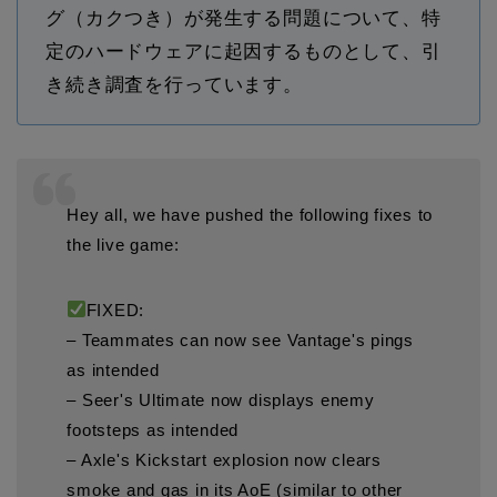
グ（カクつき）が発生する問題について、特
定のハードウェアに起因するものとして、引
き続き調査を行っています。
Hey all, we have pushed the following fixes to
the live game:
FIXED:
– Teammates can now see Vantage's pings
as intended
– Seer's Ultimate now displays enemy
footsteps as intended
– Axle's Kickstart explosion now clears
smoke and gas in its AoE (similar to other