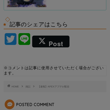
記事のシェアはこちら
T
L
Post
w
i
i
n
※コメントは記事に使用させていただく場合がござい
ます。
t
e
t
HOME
雑記
【速報】APEXアプデが配信
e
POSTED COMMENT
r