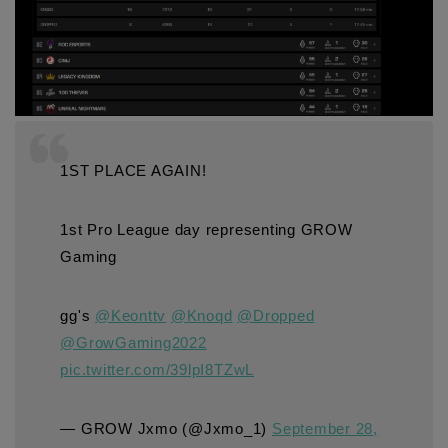
1ST PLACE AGAIN!
1st Pro League day representing GROW
Gaming
gg's
@Keonttv
@Knoqd
@Dropped
@GrowGaming2022
pic.twitter.com/39lpI8TZwL
— GROW Jxmo (@Jxmo_1)
September 28,