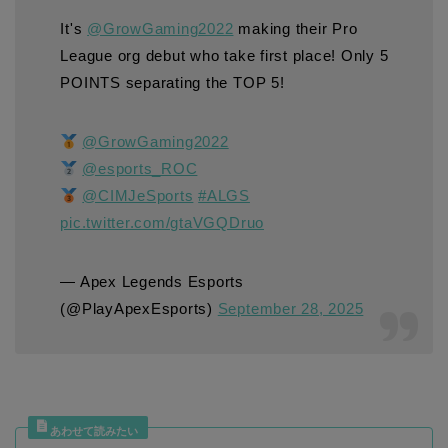
It's
@GrowGaming2022
making their Pro
League org debut who take first place! Only 5
POINTS separating the TOP 5!
@GrowGaming2022
@esports_ROC
@CIMJeSports
#ALGS
pic.twitter.com/gtaVGQDruo
— Apex Legends Esports
(@PlayApexEsports)
September 28, 2025