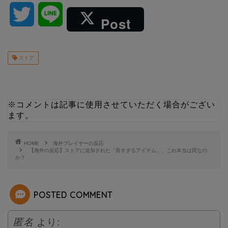
T
L
Post
w
i
ストア
i
n
t
e
※コメントは記事に使用させていただく場合がござい
t
ます。
e
HOME
海外プレイヤーの反応
【海外の反応】ストアに追加された「良すぎるアイテム」、これ本当は罠なの
か？
r
POSTED COMMENT
匿名
より: