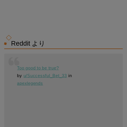
Reddit より
Too good to be true?
by
u/Successful_Bet_33
in
apexlegends