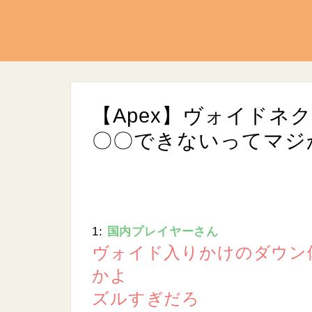
【Apex】ヴォイドネ
〇〇できないってマジか
1:
国内プレイヤーさん
L
/
U
o
ヴォイド入りかけのダウン
n
a
m
d
かよ
u
e
t
d
e
ズルすぎだろ
:
9