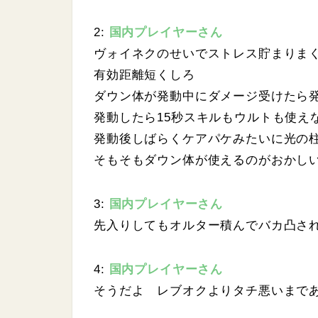
.
0
7
2:
国内プレイヤーさん
%
ヴォイネクのせいでストレス貯まりま
有効距離短くしろ
ダウン体が発動中にダメージ受けたら
発動したら15秒スキルもウルトも使え
発動後しばらくケアパケみたいに光の
そもそもダウン体が使えるのがおかし
3:
国内プレイヤーさん
先入りしてもオルター積んでバカ凸さ
4:
国内プレイヤーさん
そうだよ レブオクよりタチ悪いまで