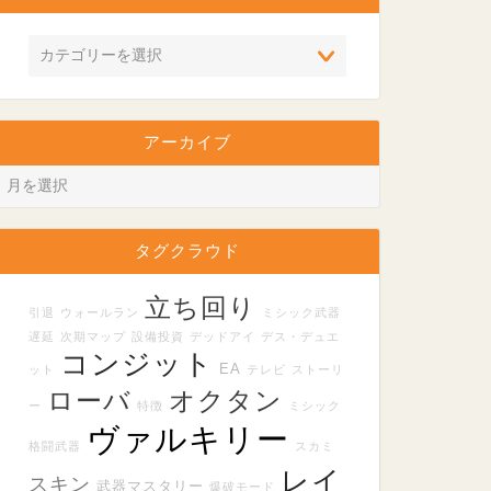
アーカイブ
タグクラウド
立ち回り
引退
ウォールラン
ミシック武器
遅延
次期マップ
設備投資
デッドアイ
デス・デュエ
コンジット
EA
ット
テレビ
ストーリ
ローバ
オクタン
ー
特徴
ミシック
ヴァルキリー
格闘武器
スカミ
レイ
スキン
武器マスタリー
爆破モード