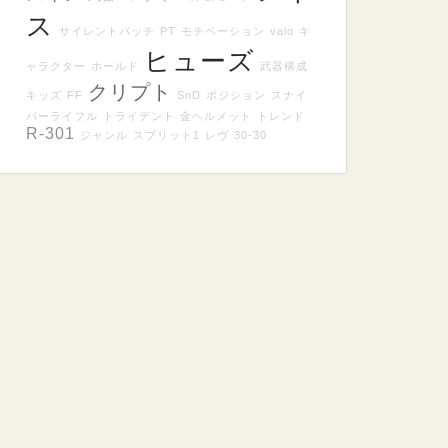
ス
サイレントパッチ
PT
モチベーション
valo
キ
ヒューズ
ャラクター
ホールド
武器構成
クリプト
キッズ
FF
SnD
ポジション
スナイ
パーライフル
トライデント
金ヘルメット
トレンド
R-301
ジャンル
スプリット1
レヴ
30-30