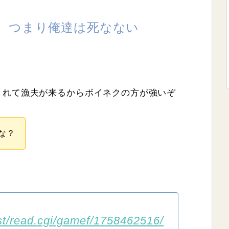
、つまり俺達は死なない
まれて漁夫が来るからボイネクの方が強いぞ
な？
test/read.cgi/gamef/1758462516/