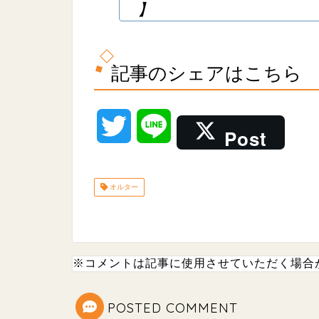
】
記事のシェアはこちら
T
L
Post
w
i
オルター
i
n
t
e
t
※コメントは記事に使用させていただく場合
e
POSTED COMMENT