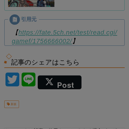
【
https://fate.5ch.net/test/read.cgi/
gamef/1756666002/
】
記事のシェアはこちら
T
L
Post
w
i
新規
i
n
t
e