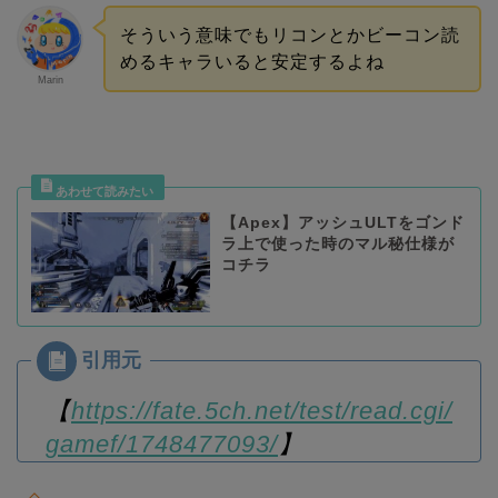
そういう意味でもリコンとかビーコン読
めるキャラいると安定するよね
Marin
【Apex】アッシュULTをゴンド
ラ上で使った時のマル秘仕様が
コチラ
【
https://fate.5ch.net/test/read.cgi/
gamef/1748477093/
】