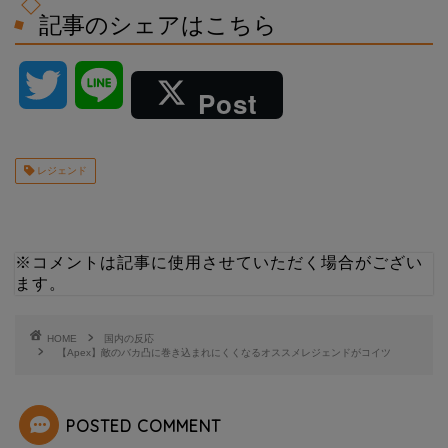
記事のシェアはこちら
T
L
Post
w
i
レジェンド
i
n
t
e
※コメントは記事に使用させていただく場合がござい
t
ます。
e
HOME
国内の反応
【Apex】敵のバカ凸に巻き込まれにくくなるオススメレジェンドがコイツ
r
POSTED COMMENT