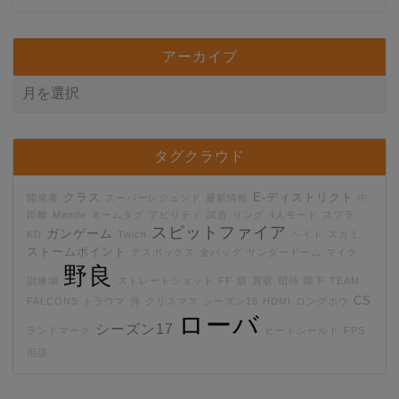
アーカイブ
タグクラウド
クラス
E-ディストリクト
開発者
スーパーレジェンド
最新情報
中
距離
Mande
ネームタグ
アビリティ
試合
リング
4人モード
スプラ
スピットファイア
ガンゲーム
KD
Twich
ヘイト
スカミ
ストームポイント
デスボックス
金バッグ
サンダードーム
マイク
野良
訓練場
ストレートショット
FF
癖
買収
招待
降下
TEAM
CS
FALCONS
トラウマ
弾
クリスマス
シーズン16
HDMI
ロングボウ
ローバ
シーズン17
ランドマーク
ヒートシールド
FPS
用語