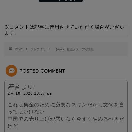
w
i
i
n
※コメントは記事に使用させていただく場合がござい
ます。
t
e
t
HOME
ストア情報
【Apex】旧正月ストアが開催
e
POSTED COMMENT
r
匿名
より:
2月 18, 2026 10:37 am
これは集金のために必要なスキンだから文句を言
ってはいけない
中国での売り上げが悪いなら今すぐやめるべきだ
けど