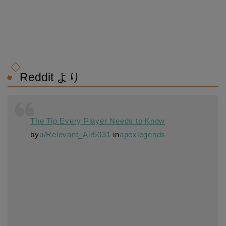
Reddit より
The Tip Every Player Needs to Know
by
u/Relevant_Air5031
in
apexlegends