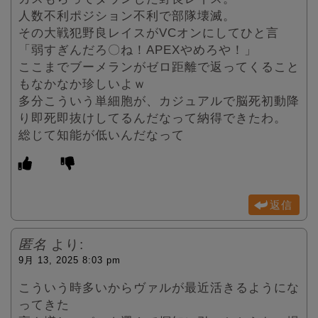
人数不利ポジション不利で部隊壊滅。
その大戦犯野良レイスがVCオンにしてひと言
「弱すぎんだろ〇ね！APEXやめろや！」
ここまでブーメランがゼロ距離で返ってくること
もなかなか珍しいよｗ
多分こういう単細胞が、カジュアルで脳死初動降
り即死即抜けしてるんだなって納得できたわ。
総じて知能が低いんだなって
返信
匿名
より:
9月 13, 2025 8:03 pm
こういう時多いからヴァルが最近活きるようにな
ってきた