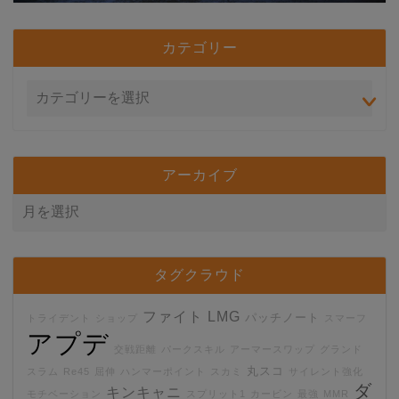
カテゴリー
アーカイブ
タグクラウド
ファイト
LMG
パッチノート
トライデント
ショップ
スマーフ
アプデ
交戦距離
パークスキル
アーマースワップ
グランド
丸スコ
スラム
Re45
屈伸
ハンマーポイント
スカミ
サイレント強化
ダ
キンキャニ
モチベーション
スプリット1
カービン
最強
MMR