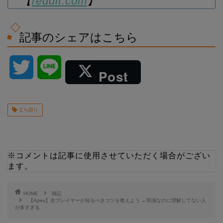
【
reddit.com
】
記事のシェアはこちら
T
L
Post
w
i
立ち回り
i
n
t
e
※コメントは記事に使用させていただく場合がござい
t
ます。
e
HOME
雑記
【Apex】全プレイヤーが知るべきコツを教えよう ←常識なのに理解してない人
が多すぎる
r