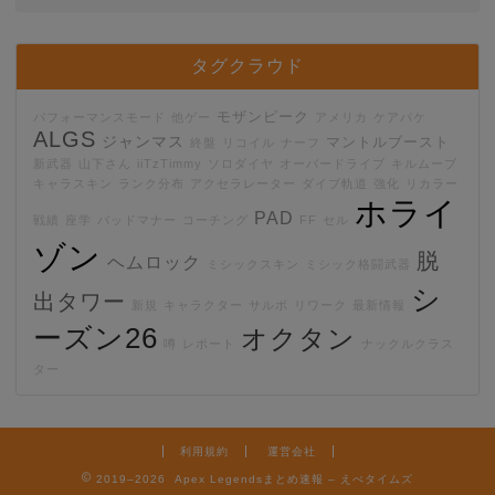
タグクラウド
モザンピーク
パフォーマンスモード
他ゲー
アメリカ
ケアパケ
ALGS
ジャンマス
マントルブースト
終盤
リコイル
ナーフ
新武器
山下さん
iiTzTimmy
ソロダイヤ
オーバードライブ
キルムーブ
キャラスキン
ランク分布
アクセラレーター
ダイブ軌道
強化
リカラー
ホライ
PAD
戦績
座学
バッドマナー
コーチング
FF
セル
ゾン
脱
ヘムロック
ミシックスキン
ミシック格闘武器
シ
出タワー
新規
キャラクター
サルボ
リワーク
最新情報
ーズン26
オクタン
噂
レポート
ナックルクラス
ター
利用規約
運営会社
2019–2026 Apex Legendsまとめ速報 – えぺタイムズ