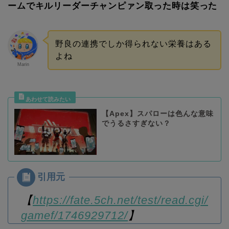
ームでキルリーダーチャンピァン取った時は笑った
野良の連携でしか得られない栄養はある
よね
Marin
【Apex】スパローは色んな意味
でうるさすぎない？
【
https://fate.5ch.net/test/read.cgi/
gamef/1746929712/
】