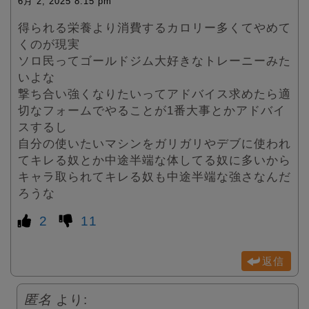
6月 2, 2025 8:15 pm
得られる栄養より消費するカロリー多くてやめて
くのが現実
ソロ民ってゴールドジム大好きなトレーニーみた
いよな
撃ち合い強くなりたいってアドバイス求めたら適
切なフォームでやることが1番大事とかアドバイ
スするし
自分の使いたいマシンをガリガリやデブに使われ
てキレる奴とか中途半端な体してる奴に多いから
キャラ取られてキレる奴も中途半端な強さなんだ
ろうな
2
11
返信
匿名
より: