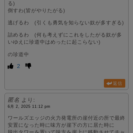
る)
倒すわ(皆がやりたがる)
逃げるわ (引くも勇気を知らない奴が多すぎる)
詰めるわ (何も考えずにこれをしたがる奴が多
いゆえに珍道中はめったに起こらない)
の珍道中
2
返信
匿名
より:
6月 2, 2025 11:12 pm
ワールズエッジの火力発電所の崖付近の所で最終
安置になった時に味方が崖下の方に居た時に
脱出タワーを置いて味方を崖上に移動させてチャ