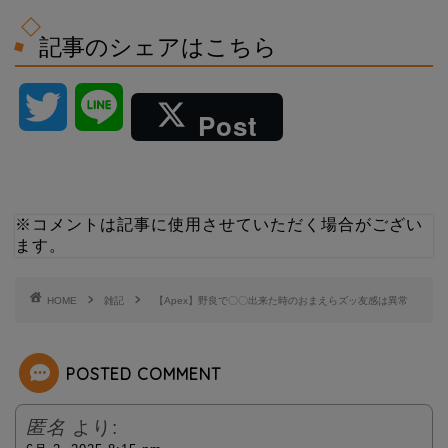
記事のシェアはこちら
T
L
Post
w
i
i
n
※コメントは記事に使用させていただく場合がござい
ます。
t
e
t
HOME
雑記
【Apex】野良で〇〇出来た時のおまえらズッ友感は異常
e
POSTED COMMENT
r
匿名
より: