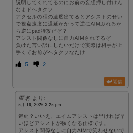
説明してくれてるのにお前の妄想押し付けん
なよドヘタクソ
アクセルの程の速度出てるとアシストのせい
で視点速度に遅延かかって逆にAIMぶれるか
ら逆にpad特攻だぞ？
アシスト関係なしに自力AIMされてるぞ
負けた言い訳にしたいだけで実際は相手が上
手くてお前がヘタクソなだけ
5
2
返信
匿名
より:
5月 16, 2026 3:25 pm
遅延？いいえ、エイムアシストは早ければ早
いほどアシストが強くなる仕様です。
アシスト関係なしに自力AIMで笑わせないで