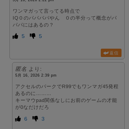
ワンマガって言ってる時点で
IQ０のパパパパやん ０の半分って概念がパ
パパにはあるの？
5
5
返信
匿名
より:
5月 16, 2026 2:39 pm
アクセルのパークでR99でもワンマガ45発程
あるのに………
キーマウpad関係なしにお前のゲームの才能
が0なだけだろ
6
3