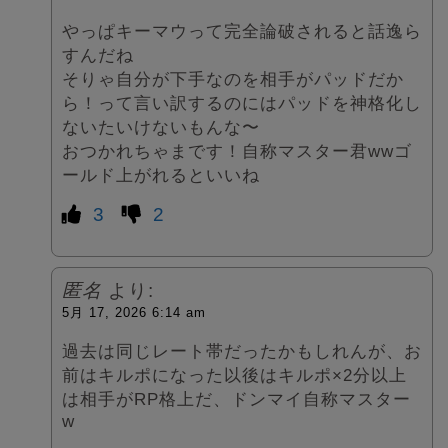
やっぱキーマウって完全論破されると話逸ら
すんだね
そりゃ自分が下手なのを相手がパッドだか
ら！って言い訳するのにはパッドを神格化し
ないたいけないもんな〜
おつかれちゃまです！自称マスター君wwゴ
ールド上がれるといいね
3
2
匿名
より:
5月 17, 2026 6:14 am
過去は同じレート帯だったかもしれんが、お
前はキルポになった以後はキルポ×2分以上
は相手がRP格上だ、ドンマイ自称マスター
w