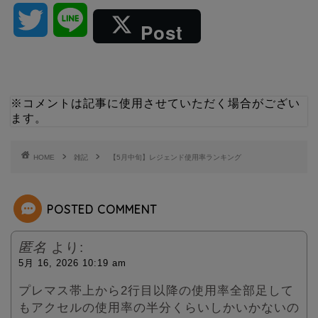
T
L
Post
w
i
i
n
※コメントは記事に使用させていただく場合がござい
ます。
t
e
t
HOME
雑記
【5月中旬】レジェンド使用率ランキング
e
POSTED COMMENT
r
匿名
より:
5月 16, 2026 10:19 am
プレマス帯上から2行目以降の使用率全部足して
もアクセルの使用率の半分くらいしかいかないの