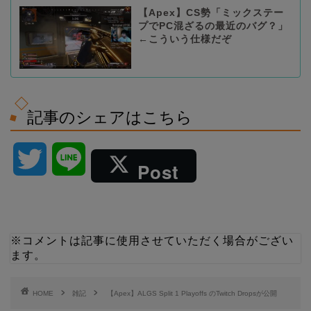
【Apex】CS勢「ミックステー
プでPC混ざるの最近のバグ？」
←こういう仕様だぞ
記事のシェアはこちら
T
L
Post
w
i
i
n
※コメントは記事に使用させていただく場合がござい
ます。
t
e
t
HOME
雑記
【Apex】ALGS Split 1 Playoffs のTwitch Dropsが公開