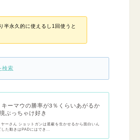
り半永久的に使えるし1回使うと
を検索
x】キーマウの勝率が3％くらいあがるか
境ぶっちゃけ好き
レイヤーさん ショットガンは遮蔽を生かせるから面白いん
した動きはPADにはでき...