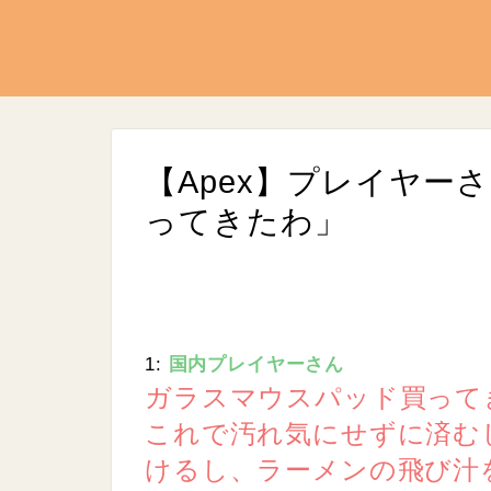
【Apex】プレイヤー
ってきたわ」
1:
国内プレイヤーさん
L
/
U
o
ガラスマウスパッド買って
n
a
m
d
これで汚れ気にせずに済む
u
e
t
d
e
けるし、ラーメンの飛び汁
:
9