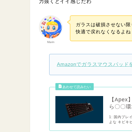
力抜くとイイ感じだわ
ガラスは破損させない限
快適で戻れなくなるよね
Marin
Amazonでガラスマウスパッド
【Ape
ら〇〇環
1: 国内プ
よな キビキビ