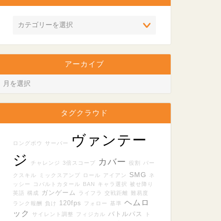
アーカイブ
タグクラウド
ヴァンテー
ロングボウ
サーバー
ジ
カバー
チャレンジ
3倍スコープ
役割
パー
SMG
クスキル
ミックスアンプ
ロール
アイアン
ネ
ッシー
コバルトカタール
BAN
キャラ選択
被せ降り
ガンゲーム
英語
構成
ライフラ
交戦距離
難易度
ヘムロ
120fps
ランク報酬
負け
フォロー
基準
ック
バトルパス
サイレント調整
フィジカル
ト