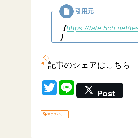
【
https://fate.5ch.net/
】
記事のシェアはこちら
T
L
Post
w
i
マウスパッド
i
n
t
e