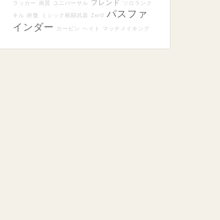
フレンド
ラッカー
画質
ユニバーサル
ソロランク
パスファ
キル
終盤
ミシック格闘武器
Zer0
インダー
カービン
ヘイト
マッチメイキング