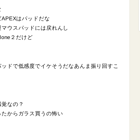
な
APEXはパッドだな
製マウスパッドには戻れんし
one２だけど
パッドで低感度でイケそうだなあんま振り回すこ
感覚なの？
ったからガラス買うの怖い