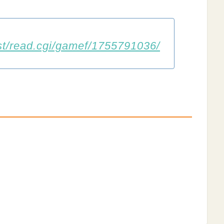
test/read.cgi/gamef/1755791036/