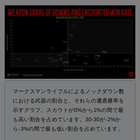
マークスマンライフルによるノックダウン数
における武器の割合と、それらの遭遇勝率を
示すグラフ。スカウトが0%から1%の間で最
も高い割合を占めています。30-30が-2%か
ら-3%の間で最も低い割合を占めています。