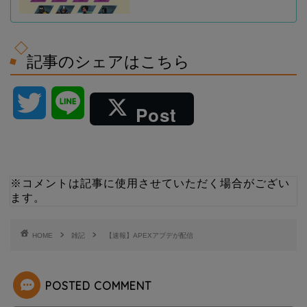
記事のシェアはこちら
T
L
Post
w
i
i
n
※コメントは記事に使用させていただく場合がござい
ます。
t
e
t
HOME
雑記
【速報】APEXアプデが配信
e
POSTED COMMENT
r