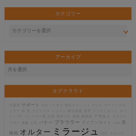
カテゴリー
アーカイブ
タグクラウド
サポート
全盛期
ボセックボウ
進化キャッシュ
テレビ
ゲーミングモ
ニター
村
昔
クリスマス
リココン
数字感度
座学
ランクリセット
カー
アサルト
ビン
PT
プレイヤー数
誤射
海外プロ
復帰
難易度
スカイピ
プラウラー
バナー
昇
アイアンサイト
アサー
遮蔽
お礼
valo
ミラージュ
オルター
格戦
流行
スキルマ