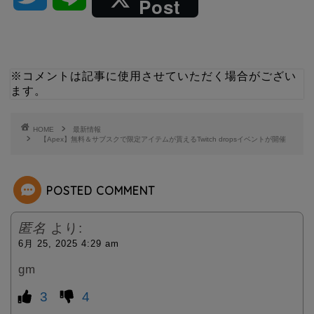
Post
w
i
i
n
※コメントは記事に使用させていただく場合がござい
ます。
t
e
t
HOME
最新情報
【Apex】無料＆サブスクで限定アイテムが貰えるTwitch dropsイベントが開催
e
POSTED COMMENT
r
匿名
より:
6月 25, 2025 4:29 am
gm
3
4