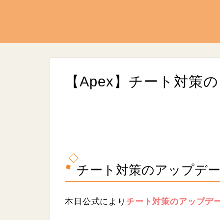
【Apex】チート対策
L
/
U
o
n
a
チート対策のアップデー
m
d
u
e
t
d
e
:
9
本日公式により
チート対策のアップデ
.
0
7