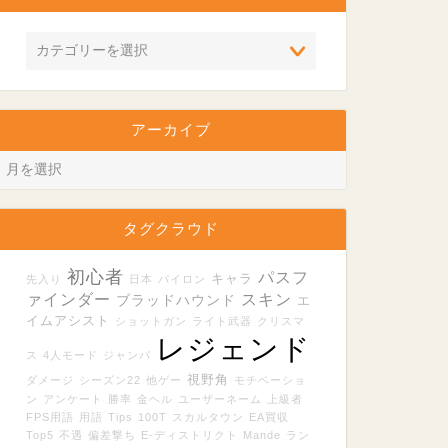
アーカイブ
タグクラウド
初心者
パスフ
キャラ
先入り
日本
パイロン
ァインダー
スキン
ブラッドハウンド
エ
イムアシスト
ショットガン
ライト武器
クリスマ
レジェンド
ス
4人モード
ジャンパ
視野角
ダメージ
シーズン22
他ゲー
モチベーショ
ン
アンケート
勝率
金ヘル
ユーザーネーム
上級者
FPS用語
用語
Tips
100T
スカルタウン
EA買収
Top5
不遇
偏差撃ち
E-ディストリクト
Mande
ラン