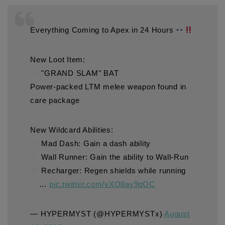
Everything Coming to Apex in 24 Hours
New Loot Item:
"GRAND SLAM" BAT
Power-packed LTM melee weapon found in
care package
New Wildcard Abilities:
Mad Dash: Gain a dash ability
Wall Runner: Gain the ability to Wall-Run
Recharger: Regen shields while running
…
pic.twitter.com/vXQ8ay9qOC
— HYPERMYST (@HYPERMYSTx)
August