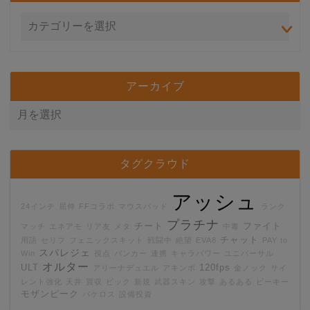
アーカイブ
タグクラウド
アッシュ
24インチ
屈伸
FFコラボ
マウスパッド
ランク
プラチナ
チート
ファイト
マッチ
エネアモ
リア友
メタ
中毒
チャット
用語
セリフ
フェニックスキット
戦闘中
絶望
EVA8
PAY to
スパレジェ
Win
視点
バンカー
連携
キャラパワー
ユニバーサル
オルター
ULT
120fps
アリーナデュエル
アキンボ
金ノック
サイ
レント強化
天井
買収
ピック
新規
武器スキン
攻撃
あるある
ピーキー
モザンピーク
パケロス
設備投資