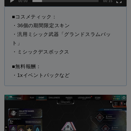
00:00
00:15
■コスメティック：
・36個の期間限定スキン
・汎用ミシック武器「グランドスラムバッ
ト」
・ミシックデスボックス
■無料報酬：
・1xイベントパックなど