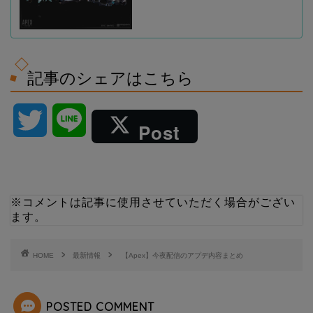
記事のシェアはこちら
T
L
Post
w
i
i
n
※コメントは記事に使用させていただく場合がござい
ます。
t
e
t
HOME
最新情報
【Apex】今夜配信のアプデ内容まとめ
e
POSTED COMMENT