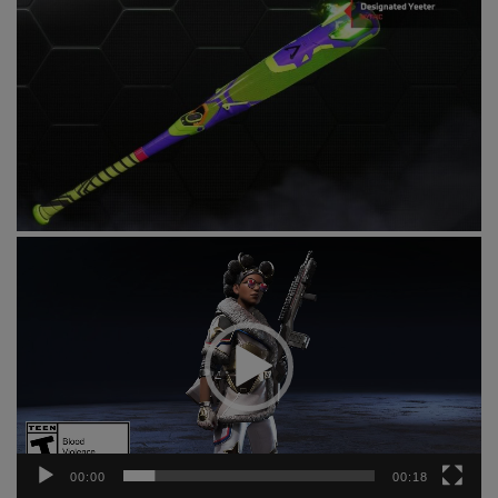
動
画
プ
レ
ー
ヤ
ー
00:00
00:18