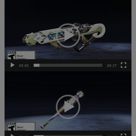
動
画
プ
レ
ー
ヤ
ー
00:00
00:27
動
画
プ
レ
ー
ヤ
ー