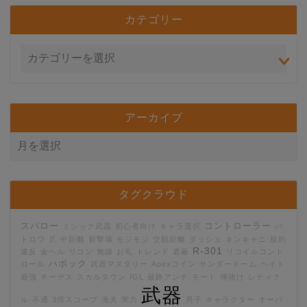
カテゴリー
アーカイブ
タグクラウド
スパロー
コントローラー
ミシック武器
初心者向け
キャラ選択
バ
トロワ
爪
中距離
射撃場
モジモジ
交戦距離
ダッシュ
キンキャニ
規約
R-301
違反
金ヘル
リコン
無線
お礼
トレンド
遮蔽
リコイルコント
ハボック
ロール
武器マスタリー
Apexコイン
サンダードーム
ヘイト
最強
チーデス
スカルタウン
IGL
最終アンチ
モード
弾抜け
レティク
武器
ル
不遇
3倍スコープ
漁夫
実力
男子
キャラクター
オーバ