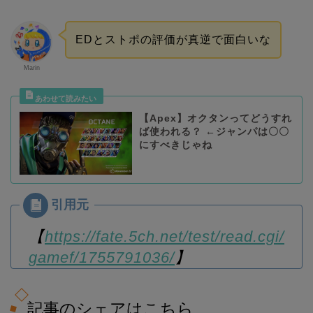
EDとストポの評価が真逆で面白いな
Marin
【Apex】オクタンってどうすれ
ば使われる？ ←ジャンパは〇〇
にすべきじゃね
【
https://fate.5ch.net/test/read.cgi/
gamef/1755791036/
】
記事のシェアはこちら