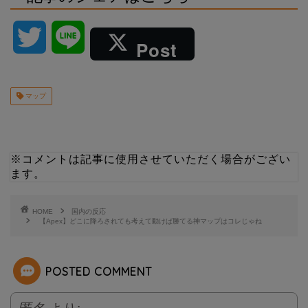
T
L
Post
w
i
マップ
i
n
t
e
※コメントは記事に使用させていただく場合がござい
t
ます。
e
HOME
国内の反応
【Apex】どこに降ろされても考えて動けば勝てる神マップはコレじゃね
r
POSTED COMMENT