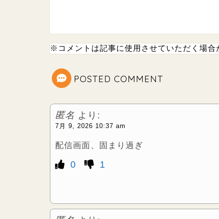
w
i
i
n
※コメントは記事に使用させていただく場合
t
e
t
POSTED COMMENT
e
匿名
より:
r
7月 9, 2026 10:37 am
配信画面、固まり過ぎ
0
1