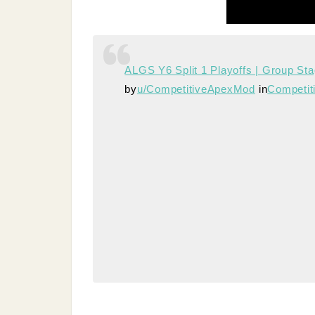
ALGS Y6 Split 1 Playoffs | Group Sta
by
u/CompetitiveApexMod
in
Competit