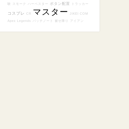
ボタン配置
験
スモーク
ハーベスター
トラッカー
マスター
コスプレ
CR
JIKEI COM
Apex Legends
パッチノート
被せ降り
アイアン