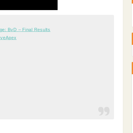
ge: BvD – Final Results
iveApex