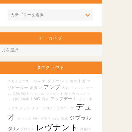
アーカイブ
タグクラウド
ダメージ
ショットガン
スカイピアサー
新規
癖
アンプ
リピーター
ボタン
人気
インフレ
ゲー
ム
GENESIS
ジャンル
サイレント強化
金ヘルメッ
アップデート
LMG
ト
判断
MMR
回復
ヒットボ
デュ
ックス
クラン
ダメージログ
3倍スコープ
オ
ジブラル
金バッグ
WH
ブラマ
valo
試練
レヴナント
タル
ブロンズ
昇格試