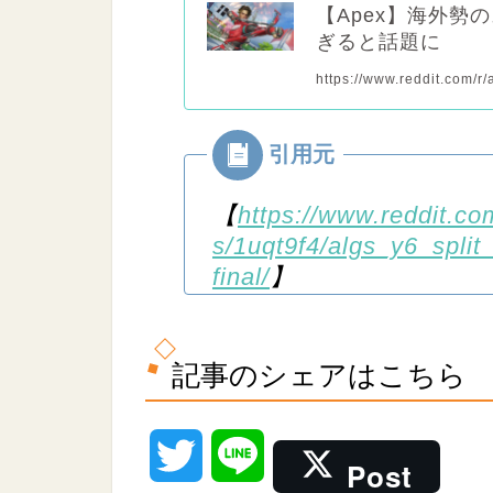
【Apex】海外勢
ぎると話題に
https://www.reddit.com/
【
https://www.reddit.c
s/1uqt9f4/algs_y6_spli
final/
】
記事のシェアはこちら
T
L
Post