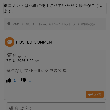
i
n
※コメントは記事に使用させていただく場合がござい
ます。
t
e
t
HOME
雑記
【Apex】新ミシックオルタネーターに海外勢が賛否
e
POSTED COMMENT
r
匿名
より:
7月 8, 2026 8:22 am
蘇生なしブﾉﾚ一ﾛックやめてね
5
1
返信
匿名
より: