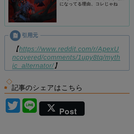
になってる理由、コレじゃね
【
https://www.reddit.com/r/ApexU
ncovered/comments/1upy8tq/myth
ic_alternator/
】
記事のシェアはこちら
T
L
Post
w
i