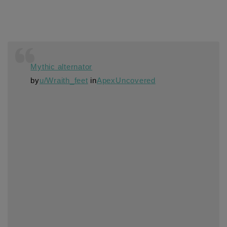
Mythic alternator
by
u/Wraith_feet
in
ApexUncovered