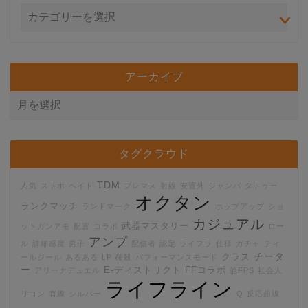
アーカイブ
タグクラウド
TDM
人気
ストポ
ヘイト
プレマス
射線
安置外
ジャンパ
タトゥー
オクタン
ランクマッチ
ランドマーク
ホップアップ
ショ
カジュアル
武器マスタリー
ットガンアモ
配置
コラボ
ロー
アンプ
ル
詳細感度
男子
配信者
認定
ライフラ
仕様
ガチャ
ティ
チータ
クラス
ールジール
あるある
LP
確殺
パフォーマンスモード
ー
E-ディストリクト
FFコラボ
アリーナデュエル
他FPS
社会人
ライフライン
リコン
有線
シルバー
Q
反応曲線