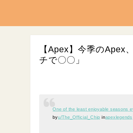
【Apex】今季のApe
チで〇〇」
L
/
U
o
n
One of the least enjoyable seasons e
a
m
d
u
by
u/The_Official_Chip
in
apexlegends
e
t
d
e
:
9