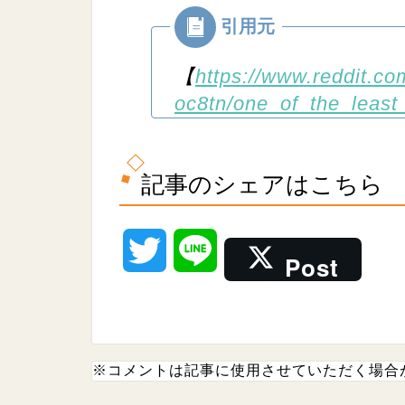
【
https://www.reddit.c
oc8tn/one_of_the_least
記事のシェアはこちら
T
L
Post
w
i
i
n
※コメントは記事に使用させていただく場合
t
e