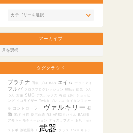
アーカイブ
タグクラウド
プラチナ
エイム
回復
プロ
BAN
デッドアイ
フルパ
クロスプログレッション
60fps
病気
つん
SMG
つん
対策
デスボックス
有線
戦術
ショッピ
ング
イコライザー
Twich
プレマス
タイタンフォー
ヴァルキリー
初
コントローラー
ル
動
詫び
挨拶
反応曲線
R3
APEXモバイル
EA買収
アモ
FF
モチベーション
ディスラプター
お礼
Tips
武器
ストポ
激戦区降り
クラス
saku
キャラ