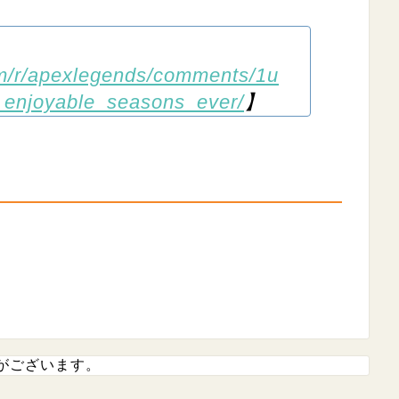
om/r/apexlegends/comments/1u
_enjoyable_seasons_ever/
】
がございます。