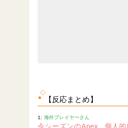
.
0
7
%
【反応まとめ】
1:
海外プレイヤーさん
今シーズンのApex、個人