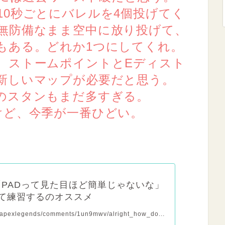
10秒ごとにバレルを4個投げてく
無防備なまま空中に放り投げて、
もある。どれか1つにしてくれ。
、ストームポイントとEディスト
新しいマップが必要だと思う。
のスタンもまだ多すぎる。
けど、今季が一番ひどい。
勢「PADって見た目ほど簡単じゃないな」
て練習するのオススメ
r/apexlegends/comments/1un9mwv/alright_how_do...