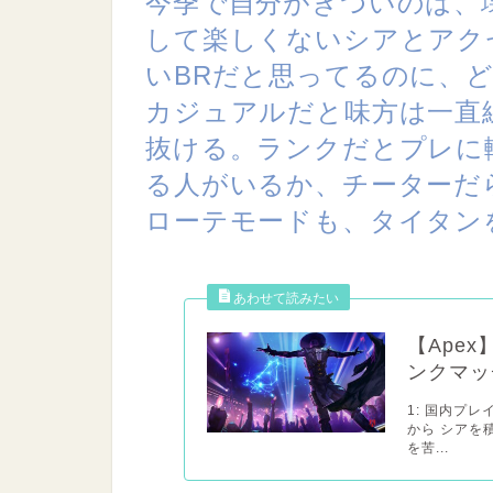
今季で自分がきついのは、
して楽しくないシアとアクセ
いBRだと思ってるのに、
カジュアルだと味方は一直
抜ける。ランクだとプレに
る人がいるか、チーターだ
ローテモードも、タイタン
【Ape
ンクマッ
1: 国内プ
から シアを
を苦...