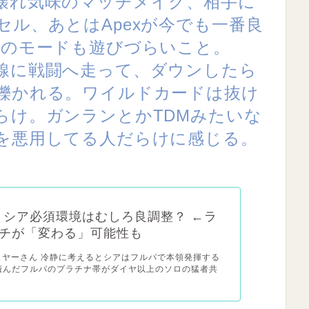
壊れ気味のマッチメイク、相手に
ル、あとはApexが今でも一番良
どのモードも遊びづらいこと。
線に戦闘へ走って、ダウンしたら
轢かれる。ワイルドカードは抜け
らけ。ガンランとかTDMみたいな
を悪用してる人だらけに感じる。
x】シア必須環境はむしろ良調整？ ←ラ
チが「変わる」可能性も
レイヤーさん 冷静に考えるとシアはフルパで本領発揮する
積んだフルパのプラチナ帯がダイヤ以上のソロの猛者共