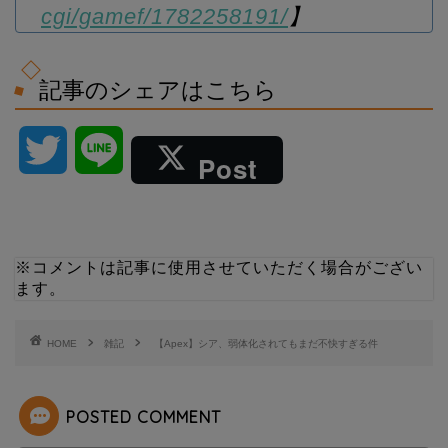
cgi/gamef/1782258191/
】
記事のシェアはこちら
T
L
Post
w
i
i
n
※コメントは記事に使用させていただく場合がござい
ます。
t
e
t
HOME
雑記
【Apex】シア、弱体化されてもまだ不快すぎる件
e
POSTED COMMENT
r