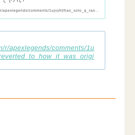
ててヤバい
/r/apexlegends/comments/1ujvyht/has_solo_q_ran...
om/r/apexlegends/comments/1u
reverted_to_how_it_was_origi