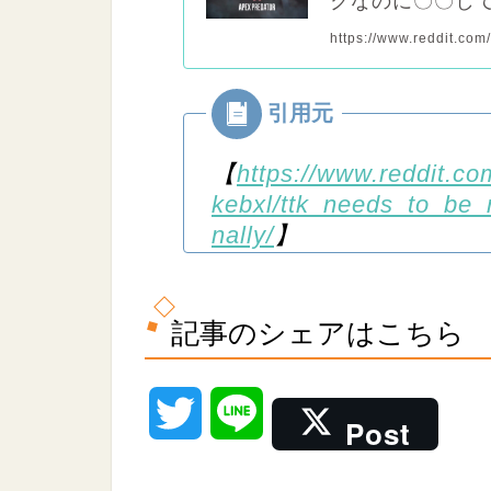
クなのに〇〇し
https://www.reddit.com
【
https://www.reddit.c
kebxl/ttk_needs_to_be_
nally/
】
記事のシェアはこちら
T
L
Post
w
i