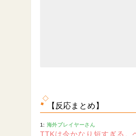
.
0
7
%
【反応まとめ】
1:
海外プレイヤーさん
TTKは今かなり短すぎる