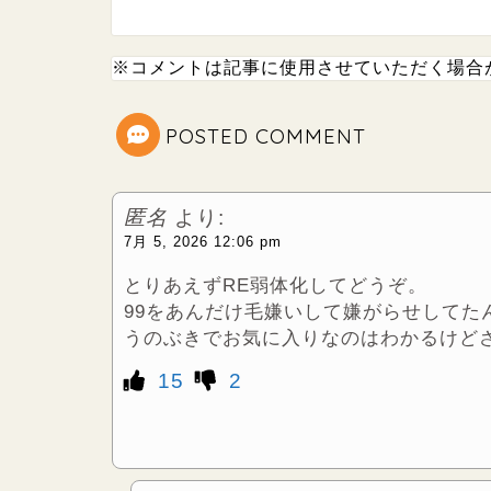
i
n
※コメントは記事に使用させていただく場合
t
e
t
POSTED COMMENT
e
匿名
より:
r
7月 5, 2026 12:06 pm
とりあえずRE弱体化してどうぞ。
99をあんだけ毛嫌いして嫌がらせしてた
うのぶきでお気に入りなのはわかるけど
15
2