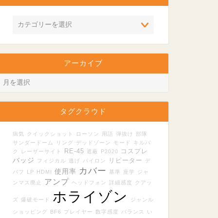
アーカイブ
タグクラウド
病気
クイックショット
ローソン
用語
弾抜け
部隊
サンダードーム
リング
デッドゾーン
モード
キルパ
RE-45
コスプレ
ク
レーザーサイト
遮蔽
P2020
バッジ
リピーター
フィジカル
逃げ
パイロン
デ
カバー
使用率
バフ
LP
HDMI
基準
座学
ジャ
アンプ
ンマス廃止
ヘッドフォン
詳細感度
クアッ
ホライゾン
ズ
爆破モード
ジャンル
ショッピング
BF6
プレイヤー
数字感度
バランス
い