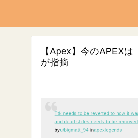
【Apex】今のAPEX
が指摘
L
/
U
o
n
Ttk needs to be reverted to how it wa
a
m
d
u
and dead slides needs to be removed
e
t
d
e
by
u/bigmatt_94
in
apexlegends
:
9