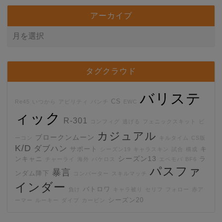
アーカイブ
タグクラウド
バリステ
CS
Re45
いつから
アビリティ
パンチ
EWC
ィック
R-301
コンフィグ
逃げる
フェニックスキット
ビ
カジュアル
ブロークンムーン
ーコン
キルタイム
CS版
K/D
ダブハン
サポート
キ
シーズン19
キャラスキン
試合
構成
シーズン13
ンキャニ
ラ
チャーライ
海外
パケロス
エペモバ
BF6
パスファ
暴言
ンダム降下
コンバーター
スキルマッチ
インダー
バトロワ
負け
キャラ被り
セリフ
フォロー
赤ア
シーズン20
ーマー
ルーキー
ダイブ
カービン