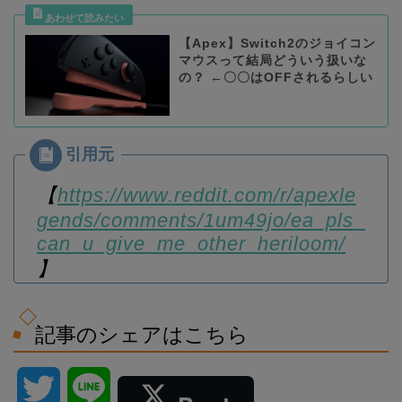
【Apex】Switch2のジョイコン
マウスって結局どういう扱いな
の？ ←〇〇はOFFされるらしい
【
https://www.reddit.com/r/apexle
gends/comments/1um49jo/ea_pls_
can_u_give_me_other_heriloom/
】
記事のシェアはこちら
T
L