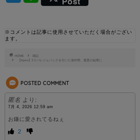
Post
w
i
i
n
※コメントは記事に使用させていただく場合がござい
ます。
t
e
t
HOME
雑記
【Apex】2スパレジェパックを引いた海外勢、最悪の結果に
e
POSTED COMMENT
r
匿名
より:
7月 4, 2026 12:59 am
お鎌に愛されてるねぇ
2