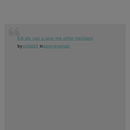
EA pls can u give me other heriloom
by
u/tdatt3
in
apexlegends