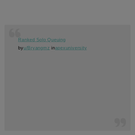
Ranked Solo Queuing
by
u/Bryangmz
in
apexuniversity