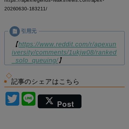
https://apexlegends-leaksnews.com/apex-
20260630-183211/
【
https://www.reddit.com/r/apexun
iversity/comments/1ukjw08/ranked
_solo_queuing/
】
記事のシェアはこちら
T
L
Post
w
i
i
n