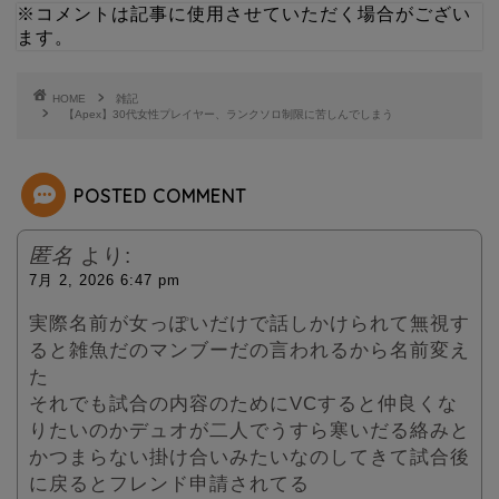
※コメントは記事に使用させていただく場合がござい
ます。
t
e
t
HOME
雑記
【Apex】30代女性プレイヤー、ランクソロ制限に苦しんでしまう
e
POSTED COMMENT
r
匿名
より:
7月 2, 2026 6:47 pm
実際名前が女っぽいだけで話しかけられて無視す
ると雑魚だのマンブーだの言われるから名前変え
た
それでも試合の内容のためにVCすると仲良くな
りたいのかデュオが二人でうすら寒いだる絡みと
かつまらない掛け合いみたいなのしてきて試合後
に戻るとフレンド申請されてる