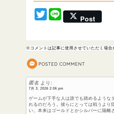
T
L
Post
w
i
i
n
※コメントは記事に使用させていただく場合
t
e
t
POSTED COMMENT
e
匿名
より:
r
7月 3, 2026 2:06 pm
ゲームが下手な人は誰でも踏めるような
れるのだろう。彼らにとっては戦うより
い。本来はゴールドとかシルバーに隔離