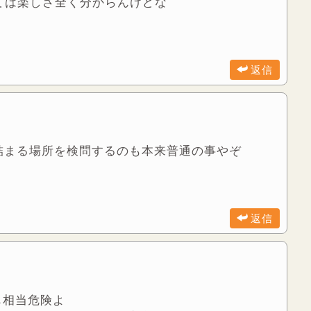
ては楽しさ全く分からんけどな
返信
詰まる場所を検問するのも本来普通の事やぞ
返信
も相当危険よ