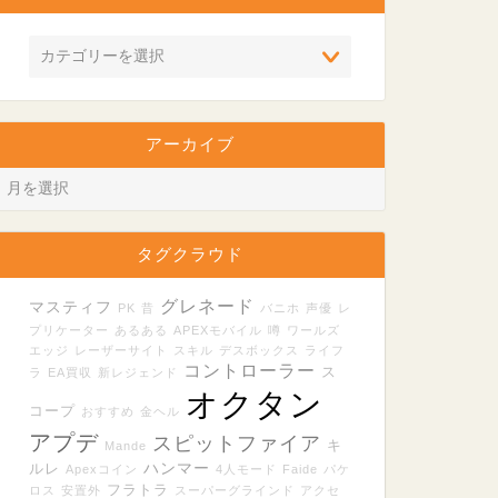
アーカイブ
タグクラウド
グレネード
マスティフ
PK
昔
バニホ
声優
レ
プリケーター
あるある
APEXモバイル
噂
ワールズ
エッジ
レーザーサイト
スキル
デスボックス
ライフ
コントローラー
ス
ラ
EA買収
新レジェンド
オクタン
コープ
おすすめ
金ヘル
アプデ
スピットファイア
キ
Mande
ハンマー
ルレ
Apexコイン
4人モード
Faide
パケ
フラトラ
ロス
安置外
スーパーグラインド
アクセ