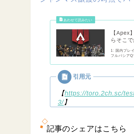
【Ape
らそこで
1: 国内プ
フルパシアQで
【
https://toro.2ch.sc/t
3/
】
記事のシェアはこちら