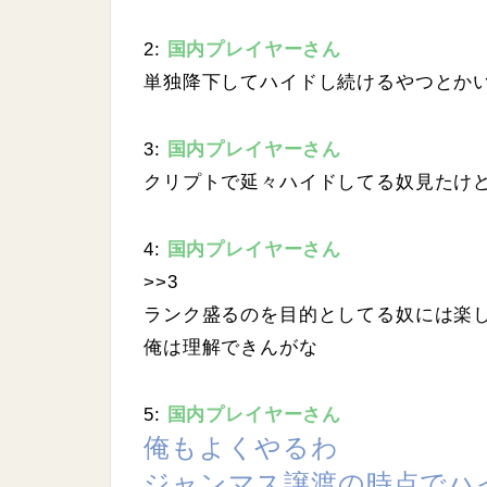
.
0
7
2:
国内プレイヤーさん
%
単独降下してハイドし続けるやつとか
3:
国内プレイヤーさん
クリプトで延々ハイドしてる奴見たけ
4:
国内プレイヤーさん
>>3
ランク盛るのを目的としてる奴には楽
俺は理解できんがな
5:
国内プレイヤーさん
俺もよくやるわ
ジャンマス譲渡の時点でハ