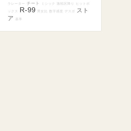
チート
ラレーター
ミシック
激戦区降り
ヒットボ
R-99
スト
ックス
男女比
数字感度
デスボ
ア
基準