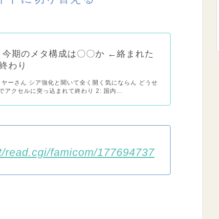
x】今期のメタ構成は〇〇か ←絡まれた
終わり
レイヤーさん シア強化と聞いて全く開く気にならん どうせ
アクセルに突っ込まれて終わり 2: 国内...
est/read.cgi/famicom/177694737