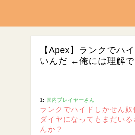
【Apex】ランクでハ
いんだ ←俺には理解で
1:
国内プレイヤーさん
L
/
U
o
ランクでハイドしかせん奴
n
a
m
d
ダイヤになってもまだいる
u
e
t
d
e
んか？
:
9