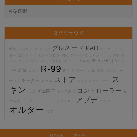
タグクラウド
グレネード
PAD
戦績
スパグラ
木
リング
ナックルクラス
ター
コンフィグ
ダメージログ
同接
スーパーグラインド
ピック率
ク
チャンピオン
ラン
セリフ
進化スキン
逃げる
ローソン
角待ち
ス
R-99
名前
プラ
スキル
視点
リワーク
お礼
強化
縦ハンマー
ス
ストア
チーター
デバフ
ロール
MMR
スカイフック
キン
コントローラー
ランダム降下
キャラ選択
最
アプデ
新情報
ミックスアンプ
ミシックスキン
サンダードーム
オルター
競技
利用規約
運営会社