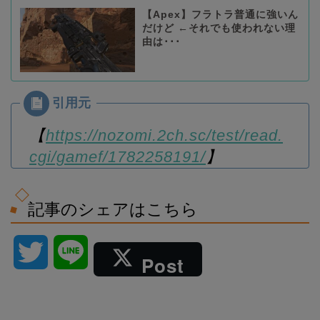
【Apex】フラトラ普通に強いん
だけど ←それでも使われない理
由は･･･
【
https://nozomi.2ch.sc/test/read.
cgi/gamef/1782258191/
】
記事のシェアはこちら
T
L
Post
w
i