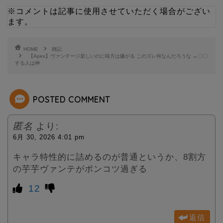
i
n
※コメントは記事に使用させていただく場合がござい
ます。
t
e
t
HOME
雑記
【Apex】ヴァンテージ楽しいのに味方は嫌がる このズレ何なんだろうな ←〇〇
する人は神
e
r
POSTED COMMENT
匿名
より:
6月 30, 2026 4:01 pm
キャラ特性的に詰めるのが普通というか、8割方
の芋芋ヴァンテがポンコツ過ぎる
12
返信