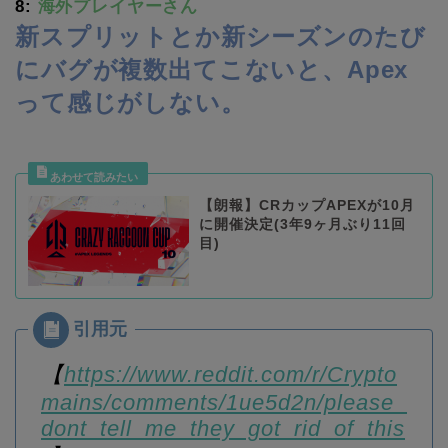
8:
海外プレイヤーさん
新スプリットとか新シーズンのたび
にバグが複数出てこないと、Apex
って感じがしない。
【朗報】CRカップAPEXが10月
に開催決定(3年9ヶ月ぶり11回
目)
【
https://www.reddit.com/r/Crypto
mains/comments/1ue5d2n/please_
dont_tell_me_they_got_rid_of_this