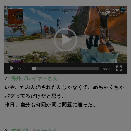
動
画
プ
レ
ー
ヤ
ー
00:00
00:29
2:
海外プレイヤーさん
いや、たぶん消されたんじゃなくて、めちゃくちゃ
バグってるだけだと思う。
昨日、自分も何回か同じ問題に遭った。