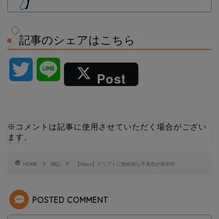
/
】
記事のシェアはこちら
T
L
Post
w
i
i
n
※コメントは記事に使用させていただく場合がござい
ます。
t
e
t
HOME
雑記
【Apex】クリプトに致命的な不具合が発生中
e
POSTED COMMENT
r