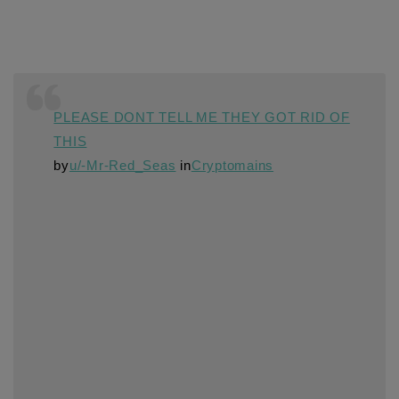
PLEASE DONT TELL ME THEY GOT RID OF
THIS
by
u/-Mr-Red_Seas
in
Cryptomains