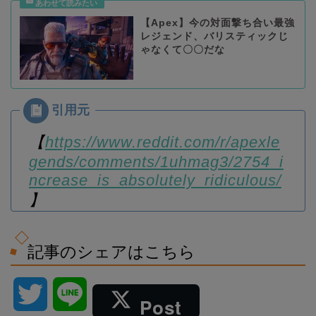
【Apex】今の対面撃ち合い最強
レジェンド、バリスティックじ
ゃなくて〇〇だな
【
https://www.reddit.com/r/apexle
gends/comments/1uhmag3/2754_i
ncrease_is_absolutely_ridiculous/
】
記事のシェアはこちら
T
L
Post