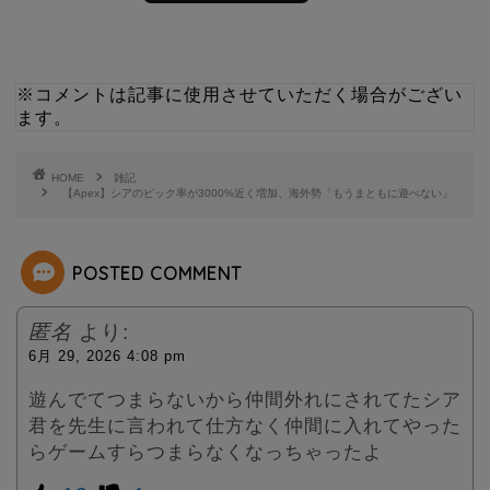
w
i
i
n
※コメントは記事に使用させていただく場合がござい
ます。
t
e
t
HOME
雑記
【Apex】シアのピック率が3000%近く増加、海外勢「もうまともに遊べない」
e
POSTED COMMENT
r
匿名
より:
6月 29, 2026 4:08 pm
遊んでてつまらないから仲間外れにされてたシア
君を先生に言われて仕方なく仲間に入れてやった
らゲームすらつまらなくなっちゃったよ