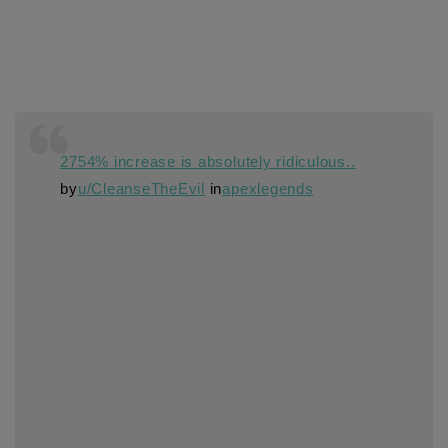
2754% increase is absolutely ridiculous..
by
u/CleanseTheEvil
in
apexlegends