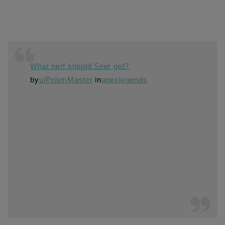
What nerf should Seer get?
by
u/PrismMaster
in
apexlegends