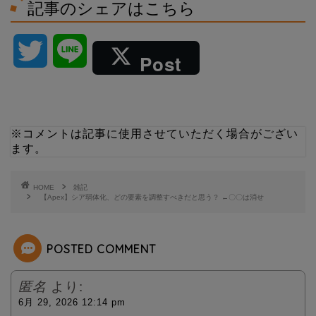
記事のシェアはこちら
T
L
Post
w
i
i
n
※コメントは記事に使用させていただく場合がござい
ます。
t
e
t
HOME
雑記
【Apex】シア弱体化、どの要素を調整すべきだと思う？ ←〇〇は消せ
e
POSTED COMMENT
r
匿名
より:
6月 29, 2026 12:14 pm