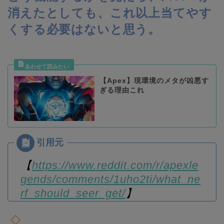
消えたとしても、これ以上当てやす
くする必要はないと思う。
【Apex】現環境のメタが凶悪す
ぎる理由これ
【
https://www.reddit.com/r/apexle
gends/comments/1uho2ti/what_ne
rf_should_seer_get/
】