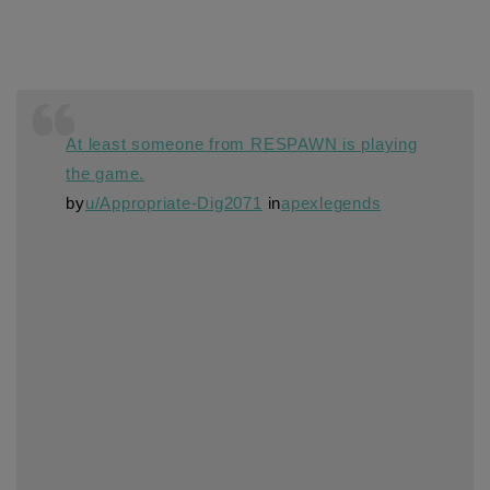
At least someone from RESPAWN is playing
the game.
by
u/Appropriate-Dig2071
in
apexlegends