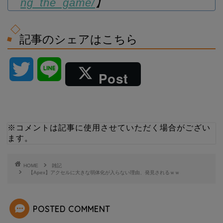
ng_the_game/
】
記事のシェアはこちら
T
L
Post
w
i
i
n
※コメントは記事に使用させていただく場合がござい
ます。
t
e
t
HOME
雑記
【Apex】アクセルに大きな弱体化が入らない理由、発見されるｗｗ
e
POSTED COMMENT
r