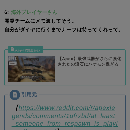
6:
海外プレイヤーさん
開発チームにメモ渡してそう。
自分がダイヤに行くまでナーフは待ってくれって。
【Apex】最強武器がさらに強化
されたの流石にバケモン過ぎる
【
https://www.reddit.com/r/apexle
gends/comments/1ufrxbd/at_least
_someone_from_respawn_is_playi