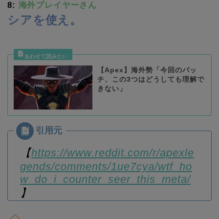
8:
海外プレイヤーさん
シアを使え。
【Apex】海外勢「今回のパッ
チ、この3つはどうしても理解で
きない」
【
https://www.reddit.com/r/apexle
gends/comments/1ue7cya/wtf_ho
w_do_i_counter_seer_this_meta/
】