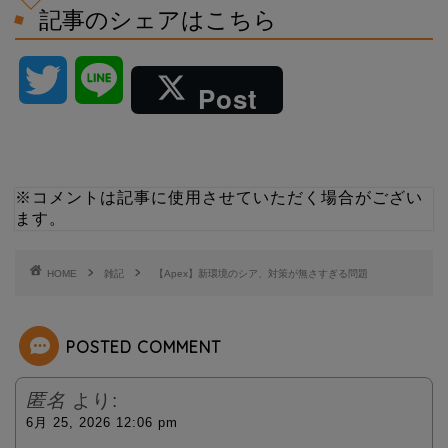
記事のシェアはこちら
T
L
Post
w
i
i
n
※コメントは記事に使用させていただく場合がござい
ます。
t
e
t
HOME
雑記
【Apex】新環境のシア、対策が無さすぎる問題
e
POSTED COMMENT
r
匿名
より:
6月 25, 2026 12:06 pm