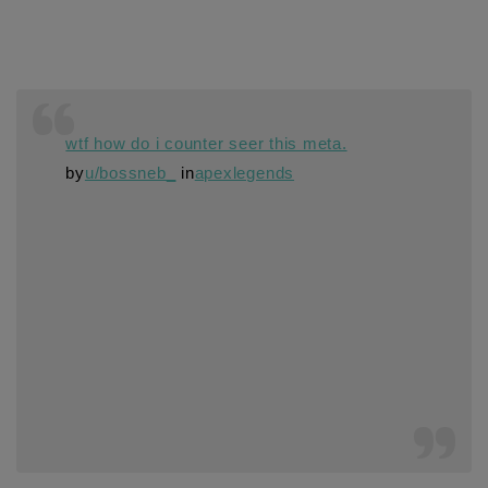
wtf how do i counter seer this meta.
by
u/bossneb_
in
apexlegends