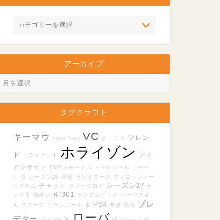
アーカイブ
タグクラウド
VC
キーマウ
フレン
noez foxx
チーデス
ホライゾン
ド
アイ
トライデント
アンサイト
EMPスモーク
ティールジール
エモー
ト
Q
シーズン25
遅延
ランドマーク
フィニッシャー
シーズン27
チャット
システム
ダメージログ
ピ
R-301
ック率
強ポジ
ランダムピック
パークスキ
プレ
PS4
ル
スマーフ
ゾーンコール
木
友達
戦術
ローバ
デター
ダイブ軌道
限定モード
新