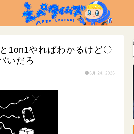
じと1on1やればわかるけど〇
バいだろ
6月 24, 2026