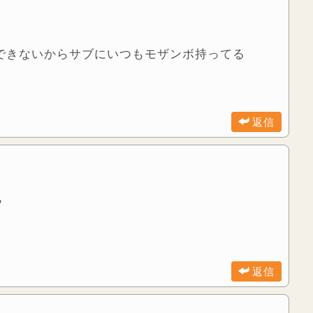
できないからサブにいつもモザンボ持ってる
返信
？
返信