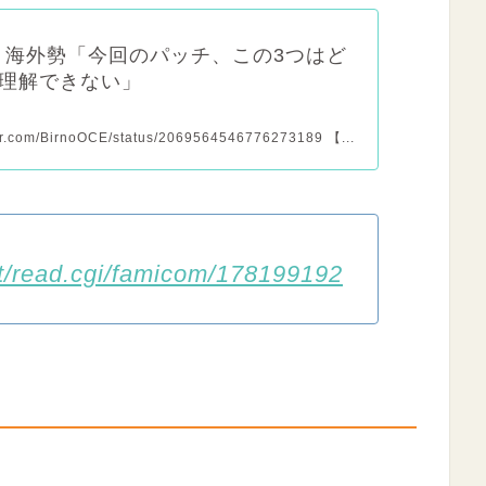
x】海外勢「今回のパッチ、この3つはど
理解できない」
tter.com/BirnoOCE/status/2069564546776273189 【...
est/read.cgi/famicom/178199192