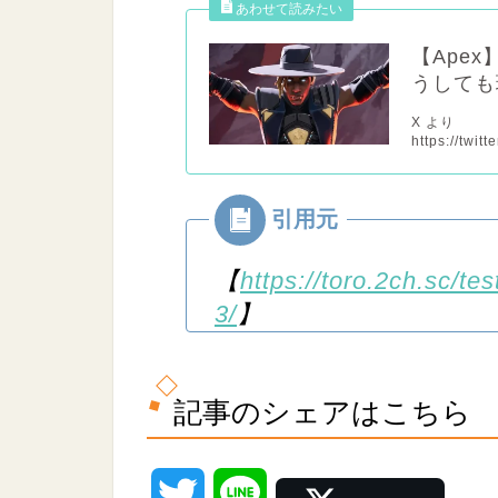
【Ape
うしても
X より
https://twi
【
https://toro.2ch.sc/t
3/
】
記事のシェアはこちら
T
L