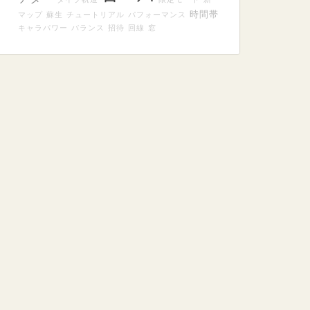
時間帯
マップ
蘇生
チュートリアル
パフォーマンス
キャラパワー
バランス
招待
回線
窓