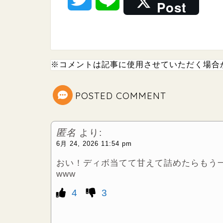
Post
w
i
i
n
※コメントは記事に使用させていただく場合
t
e
t
POSTED COMMENT
e
匿名
より:
r
6月 24, 2026 11:54 pm
おい！ディボ当てて甘えて詰めたらもう一
www
4
3