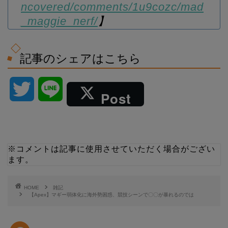
ncovered/comments/1u9cozc/mad
_maggie_nerf/
】
記事のシェアはこちら
T
L
Post
w
i
i
n
※コメントは記事に使用させていただく場合がござい
ます。
t
e
t
HOME
雑記
【Apex】マギー弱体化に海外勢困惑、競技シーンで〇〇が暴れるのでは
e