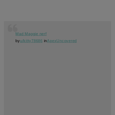
Mad Maggie nerf
by
u/kitty78686
in
ApexUncovered