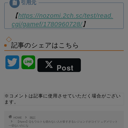
【
https://nozomi.2ch.sc/test/read.
cgi/gamef/1780960728/
】
記事のシェアはこちら
T
L
Post
w
i
i
n
※コメントは記事に使用させていただく場合がござい
ます。
t
e
t
HOME
雑記
【Apex】Qもウルトも使わない人が多すぎるレジェンドがコイツ ←デメリット
一切ないのにな