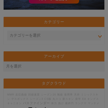
カテゴリー
アーカイブ
タグクラウド
MMR
反応曲線
回線速度
シーズン16
無線
使用率
天井
ミシックスキ
ン
デスボックス
シーズン3
CS版
丸スコ
新スキン
座学
EA
キングス
パスファインダー
キャニオン
体力
負け
最終円
ランクマ
マッチメ