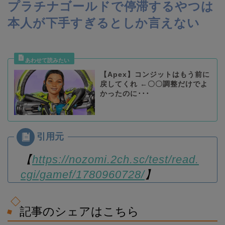
プラチナゴールドで停滞するやつは
本人が下手すぎるとしか言えない
【Apex】コンジットはもう前に
戻してくれ ←〇〇調整だけでよ
かったのに･･･
【
https://nozomi.2ch.sc/test/read.
cgi/gamef/1780960728/
】
記事のシェアはこちら