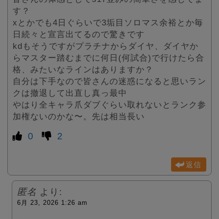
す？
xとかでも4日ぐらいで3垢目ソロマス余裕とか毎
日続々と宣言出てるので驚きです
kdもそうですがプラチナからダイヤ、ダイヤか
らマスター踏むまでに何日(何試合)で行けたら合
格、みたいなラインはありますか？
自分は下手なので皆さんの迷惑になると思いラン
クは撤退して出直し真っ最中
やはり全キャラ爪ダブぐらい取れないとランク参
加権ないのかな〜。先は相当長い
0
2
返信
匿名
より:
6月 23, 2026 1:26 am