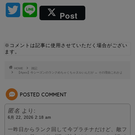
T
L
Post
w
i
i
n
※コメントは記事に使用させていただく場合がござい
ます。
t
e
t
HOME
雑記
【Apex】今シーズンのランクめちゃくちゃヌルいんだが ← その理由これかよ
e
POSTED COMMENT
r
匿名
より:
6月 22, 2026 2:18 am
一昨日からランク回して今プラチナだけど、敵フ