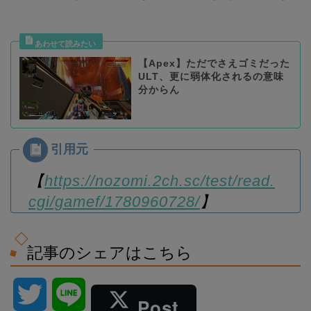
【Apex】ただでさえゴミだった
ULT、更に弱体化されるの意味
分からん
【
https://nozomi.2ch.sc/test/read.
cgi/gamef/1780960728/
】
記事のシェアはこちら
T
L
Post