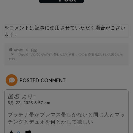
w
i
i
n
※コメントは記事に使用させていただく場合がござい
ます。
t
e
t
HOME
雑記
【Apex】ソロランのダイヤ帯しんどすぎる ←〇〇まで行けばストレス無くなっ
たわ
e
r
POSTED COMMENT
匿名
より:
6月 22, 2026 8:57 am
プラチナ帯かプレマス帯しかないと同じ人とマッ
チングとデュオを何とかして欲しい