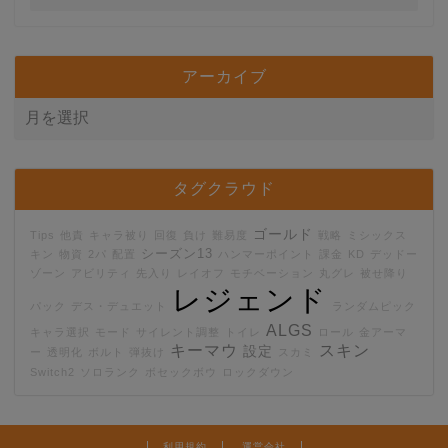
アーカイブ
タグクラウド
ゴールド
Tips
他責
キャラ被り
回復
負け
難易度
戦略
ミシックス
シーズン13
キン
物資
2パ
配置
ハンマーポイント
課金
KD
デッドー
ゾーン
アビリティ
先入り
レイオフ
モチベーション
丸グレ
被せ降り
レジェンド
パック
デス・デュエット
ランダムピック
ALGS
キャラ選択
モード
サイレント調整
トイレ
ロール
金アーマ
キーマウ
スキン
設定
ー
透明化
ボルト
弾抜け
スカミ
Switch2
ソロランク
ボセックボウ
ロックダウン
利用規約
運営会社