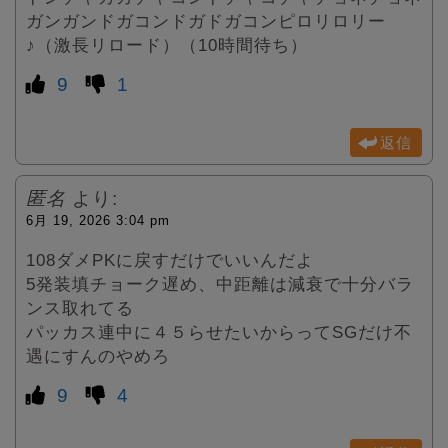
ガンガンドガコンドガドガコンピロリロリー
♪（激長リロード）（10時間待ち）
9
1
返信
匿名
より:
6月 19, 2026 3:04 pm
108ダメPKに戻すだけでいいんだよ
5発装填チョーク遅め、中距離は減衰で十分バラ
ンス取れてる
パッカス連中に４５らせたいからってSGだけ不
遇にすんのやめろ
9
4