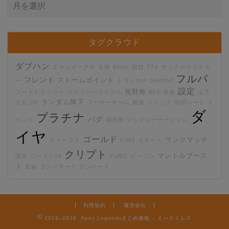
タグクラウド
ダブハン
エネルギーアモ
名前
60fps
競技
TTK
ナックルクラスタ
フルパ
フレンド
ストームポイント
ー
トラッカー
Switch2
設定
視野角
ノードトラッカー
スナイパーライフル
BF6
有線
山下
ランダム降下
さん
SR
ユーザーネーム
射線
ミシック
内部レート
イ
ダ
プラチナ
バグ
ベント
弾無限
マップローテーション
イヤ
ゴールド
ランクマッチ
チャーライ
EVA8
エモート
クリプト
マントルブース
課金
シーズン16
PUBG
ビーコン
ト
遮蔽
ランドマーク
アンケート
利用規約
運営会社
2019–2026 Apex Legendsまとめ速報 – えぺタイムズ