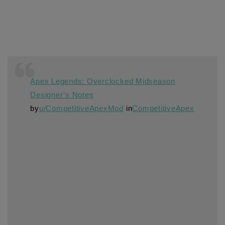
Apex Legends: Overclocked Midseason
Designer’s Notes
by
u/CompetitiveApexMod
in
CompetitiveApex