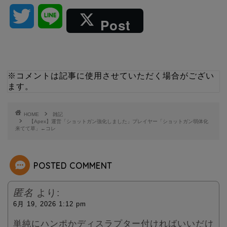
T
L
Post
w
i
i
n
※コメントは記事に使用させていただく場合がござい
ます。
t
e
t
HOME
雑記
【Apex】運営「ショットガン強化しました」プレイヤー「ショットガン弱体化
来てて草」←コレ
e
r
POSTED COMMENT
匿名
より:
6月 19, 2026 1:12 pm
単純にハンポかディスラプター付ければいいだけ