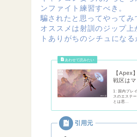
ンファイト練習すべき。
騙されたと思ってやってみ
オススメは射訓のジップ上
トありがちのシチュになる
【Ape
戦区はマ
1: 国内プ
スのエステ
とは思...