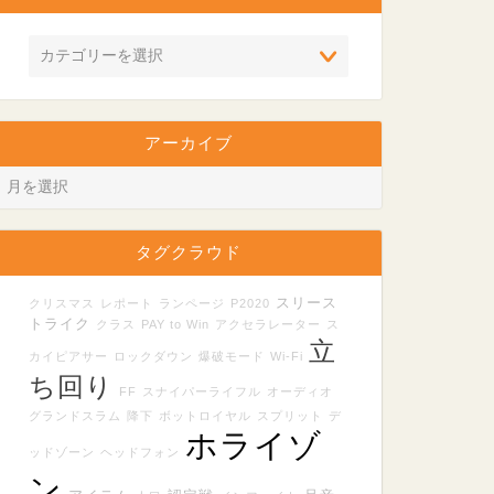
アーカイブ
タグクラウド
スリース
クリスマス
レポート
ランページ
P2020
トライク
クラス
PAY to Win
アクセラレーター
ス
立
カイピアサー
ロックダウン
爆破モード
Wi-Fi
ち回り
FF
スナイパーライフル
オーディオ
グランドスラム
降下
ボットロイヤル
スプリット
デ
ホライゾ
ッドゾーン
ヘッドフォン
ン