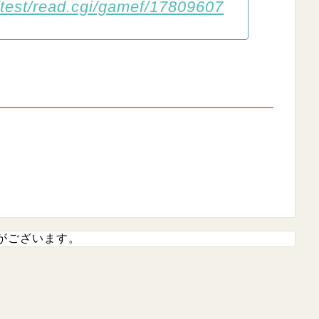
/test/read.cgi/gamef/17809607
がございます。