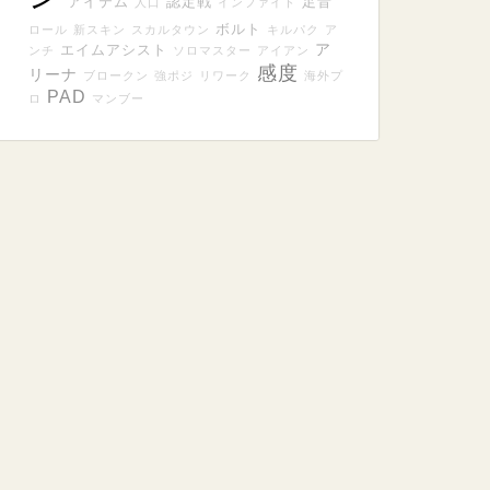
アイテム
認定戦
足音
人口
インファイト
ボルト
ロール
新スキン
スカルタウン
キルパク
ア
ア
エイムアシスト
ンチ
ソロマスター
アイアン
感度
リーナ
ブロークン
強ポジ
リワーク
海外プ
PAD
ロ
マンブー