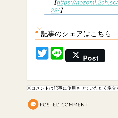
【
https://nozomi.2ch.sc
28/
】
記事のシェアはこちら
T
L
Post
w
i
i
n
※コメントは記事に使用させていただく場合
t
e
t
POSTED COMMENT
e