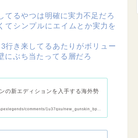
来してるやつは明確に実力不足だろ
くてシンプルにエイムとか実力を
と3行き来してるあたりがボリュー
壁にぶち当たってる層だろ
キンの新エディションを入手する海外勢
r/apexlegends/comments/1u37qxu/new_gunskin_bp...