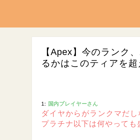
【Apex】今のランク
るかはこのティアを超
1:
国内プレイヤーさん
L
/
U
o
ダイヤからがランクマだし
n
a
m
d
プラチナ以下は何やっても
u
e
t
d
e
:
1