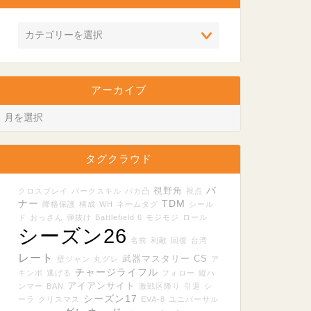
アーカイブ
タグクラウド
バ
視野角
クロスプレイ
パークスキル
バカ凸
視点
ナー
TDM
降格保護
構成
WH
ネームタグ
シール
ド
おっさん
弾抜け
Battlefield 6
モジモジ
ロール
シーズン26
名前
利敵
回復
台湾
レート
武器マスタリー
CS
壁ジャン
丸グレ
ア
チャージライフル
キンボ
逃げる
フォロー
縦ハ
アイアンサイト
ンマー
BAN
激戦区降り
引退
シ
シーズン17
ーラ
クリスマス
EVA-8
ユニバーサル