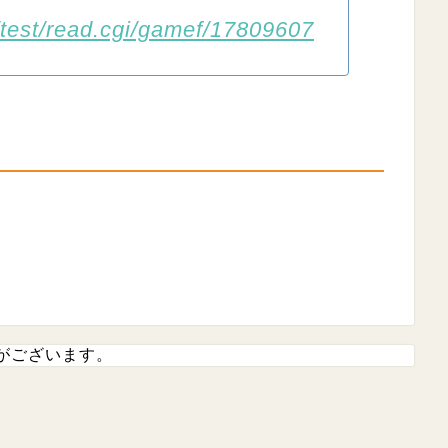
/test/read.cgi/gamef/17809607
がございます。