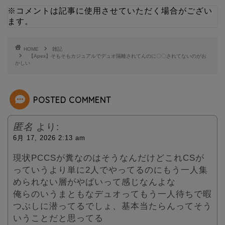
※コメントは記事に使用させていただく場合がござい
ます。
t
e
t
HOME
雑記
【Apex】そもそもカジュアルでデュオ隔離されてんのに〇〇されてないのがお
かしい
e
r
POSTED COMMENT
匿名
より:
6月 17, 2026 2:13 am
現状PCCSが糞なのはそうなんだけどこれCSが
っていうより単に2人でやってるのにもう一人集
められない層がやばいって感じなんよな
俺らのいうまともなデュオってもう一人待ちで暇
つぶしに潜ってるでしょ、基本当たらんってそう
いうことだと思ってる