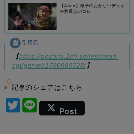
【Apex】様子のおかしいデュオ
の共通点がコレ
【
https://nozomi.2ch.sc/test/read.
cgi/gamef/1780960728/
】
記事のシェアはこちら
T
L
Post
w
i
i
n