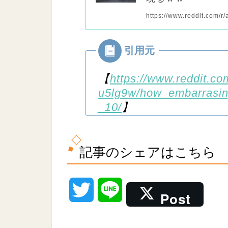
https://www.reddit.com/
【
https://www.reddit.co
u5lg9w/how_embarrasin
_10/
】
記事のシェアはこちら
T
L
Post
w
i