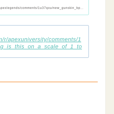
r/apexlegends/comments/1u37qxu/new_gunskin_bp...
m/r/apexuniversity/comments/1
g_is_this_on_a_scale_of_1_to