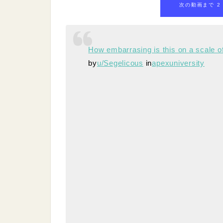
次の動画まで 1
How embarrasing is this on a scale of
by
u/Segelicous
in
apexuniversity