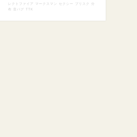
レクトファイア
マークスマン
セクシー
ブリスク
分
布
音バグ
TTK