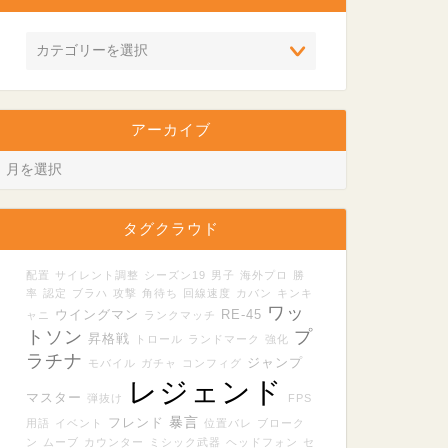
アーカイブ
タグクラウド
配置
サイレント調整
シーズン19
男子
海外プロ
勝
率
認定
ブラハ
攻撃
角待ち
回線速度
カバン
キンキ
ワッ
ウイングマン
RE-45
ャニ
ランクマッチ
トソン
プ
昇格戦
トロール
ランドマーク
強化
ラチナ
ジャンプ
モバイル
ガチャ
コンフィグ
レジェンド
マスター
弾抜け
FPS
暴言
フレンド
用語
イベント
位置バレ
ブローク
ン
ムーブ
カウンター
ミシック武器
ヘッドフォン
セ