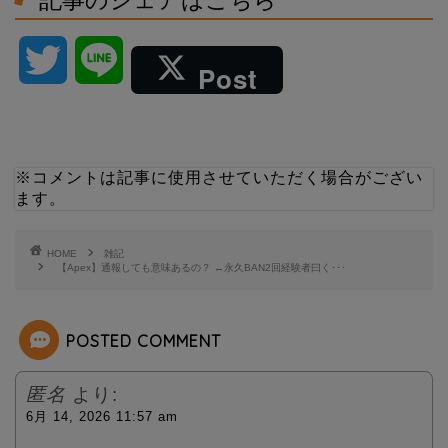
記事のシェアはこちら
T
L
Post
w
i
i
n
※コメントは記事に使用させていただく場合がござい
ます。
t
e
t
HOME
雑記
【Apex】通報しても意味あるの？ ←永久BAN2回経験者曰く･･･
e
POSTED COMMENT
r
匿名
より:
6月 14, 2026 11:57 am