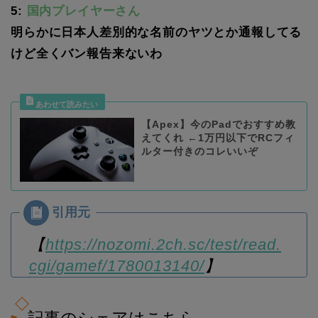
5:
国内プレイヤーさん
明らかに日本人差別的な名前のヤツとか通報してる
けど全くバン報告来ないわ
【Apex】今のPadでおすすめ教
えてくれ ←1万円以下でRCフィ
ルター付きのコレいいぞ
【
https://nozomi.2ch.sc/test/read.
cgi/gamef/1780013140/
】