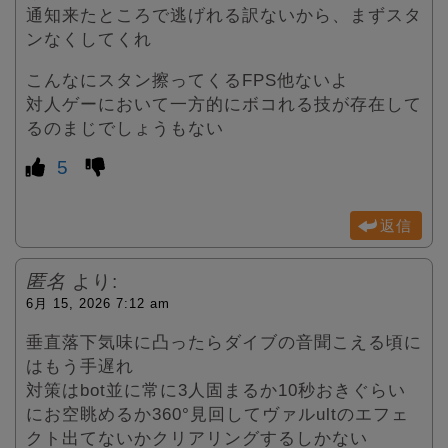
通知来たところで逃げれる訳ないから、まずスタ
ンなくしてくれ
こんなにスタン擦ってくるFPS他ないよ
対人ゲーにおいて一方的にボコれる技が存在して
るのまじでしょうもない
5
返信
匿名
より:
6月 15, 2026 7:12 am
垂直落下気味に凸ったらダイブの音聞こえる頃に
はもう手遅れ
対策はbot並に常に3人固まるか10秒おきぐらい
にお空眺めるか360°見回してヴァルultのエフェ
クト出てないかクリアリングするしかない