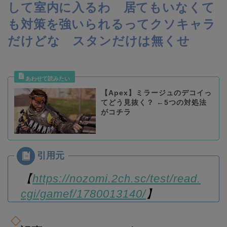
して室内に入るわ 居てもいなくて
も対策を強いられるってクソキャラ
だけどな スタンだけは無くせ
【Apex】ミラージュのデコイっ
てどう見抜く？ ←5つの対処法
がコチラ
【
https://nozomi.2ch.sc/test/read.
cgi/gamef/1780013140/
】