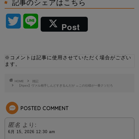
記事のシェアはこちら
T
L
Post
w
i
i
n
※コメントは記事に使用させていただく場合がござい
ます。
t
e
t
HOME
雑記
【Apex】ヴァル相手しんどすぎるんだが ←この仕様が一番クソだろ
e
POSTED COMMENT
r
匿名
より:
6月 15, 2026 12:30 am