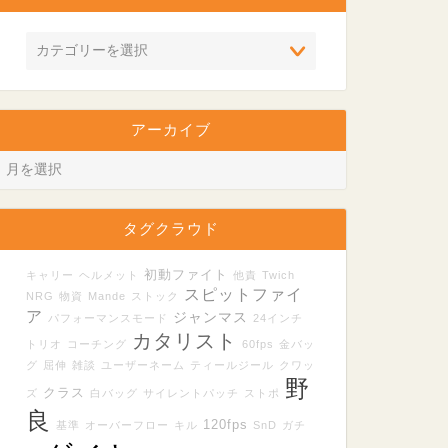
アーカイブ
タグクラウド
初動ファイト
キャリー
ヘルメット
他責
Twich
スピットファイ
NRG
物資
Mande
ストック
ア
ジャンマス
パフォーマンスモード
24インチ
カタリスト
トリオ
コーチング
60fps
金バッ
グ
屈伸
雑談
ユーザーネーム
ティールジール
クワッ
野
クラス
ズ
白バッグ
サイレントパッチ
ストポ
良
120fps
基準
オーバーフロー
キル
SnD
ガチ