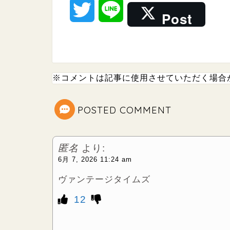
T
L
Post
w
i
i
n
※コメントは記事に使用させていただく場合
t
e
t
POSTED COMMENT
e
匿名
より:
r
6月 7, 2026 11:24 am
ヴァンテージタイムズ
12