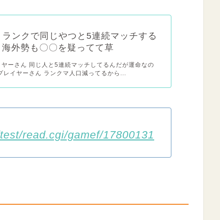
x】ランクで同じやつと5連続マッチする
←海外勢も〇〇を疑ってて草
レイヤーさん 同じ人と5連続マッチしてるんだが運命なの
内プレイヤーさん ランクマ人口減ってるから...
/test/read.cgi/gamef/17800131