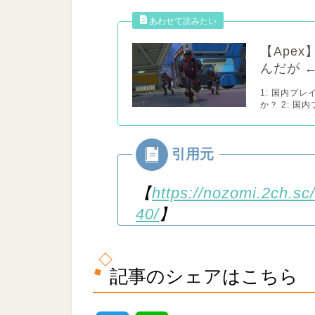
【Ape
んだが 
1: 国内プ
か？ 2: 国
【
https://nozomi.2ch.sc
40/
】
記事のシェアはこちら