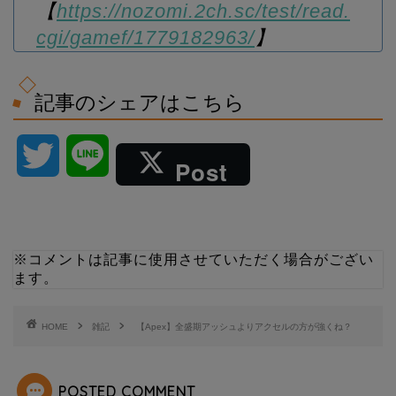
【
https://nozomi.2ch.sc/test/read.
cgi/gamef/1779182963/
】
記事のシェアはこちら
T
L
Post
w
i
i
n
※コメントは記事に使用させていただく場合がござい
ます。
t
e
t
HOME
雑記
【Apex】全盛期アッシュよりアクセルの方が強くね？
e
POSTED COMMENT