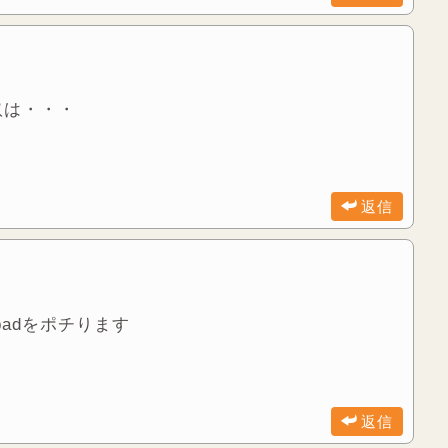
奴は・・・
返信
padをポチります
返信