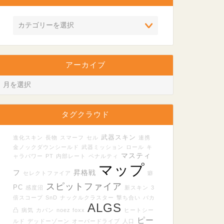
アーカイブ
タグクラウド
武器スキン
進化スキン
長物
スマーフ
セル
連携
金ノックダウンシールド
武器ミッション
ロール
キ
マスティ
ャラパワー
PT
内部レート
ペナルティ
マップ
フ
昇格戦
セレクトファイア
癖
スピットファイア
PC
感度沼
新スキン
3
倍スコープ
SnD
ナックルクラスター
撃ち合い
バカ
ALGS
凸
病気
カバン
noez foxx
ヒートシー
ピー
ルド
デッドーゾーン
オーバードライブ
人口