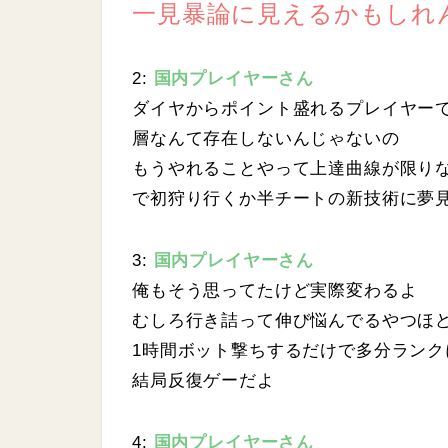
.
一見暴論に見えるかもしれ
0
7
%
2:
国内プレイヤーさん
ダイヤからポイント盛れるプレイヤー
層なんて存在しないんじゃないの
もうやれることやって上達曲線が限り
で初狩り行くか半チートの新技術に夢
3:
国内プレイヤーさん
俺もそう思ってたけど実際変わるよ
むしろ行き詰って伸び悩んでるやつほ
1時間ボット撃ちするだけで多分ラン
結局反復ゲーだよ
4:
国内プレイヤーさん