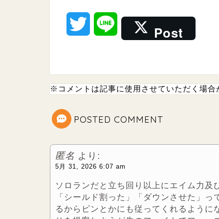
T
L
Post
w
i
i
n
※コメントは記事に使用させていただく場合
t
e
t
POSTED COMMENT
e
匿名
より:
r
5月 31, 2026 6:07 am
ソロランだと立ち回り以上にエイム力及
「シールド割った」「ダウンさせた」っ
るからピンとかにも従ってくれるように