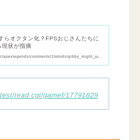
ですらオクタン化？FPSおじさんたちに
る現状が指摘
m/r/apexlegends/comments/1tmto6s/gibby_might_ju...
/test/read.cgi/gamef/17791829