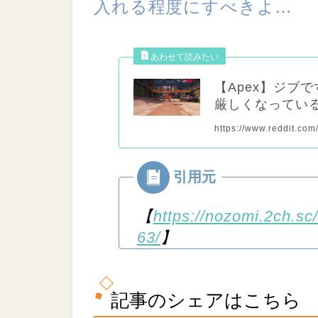
入れる程度にすべきよ…
【Apex】ジブ
厳しくなってい
https://www.reddit.co
【
https://nozomi.2ch.sc
63/
】
記事のシェアはこちら