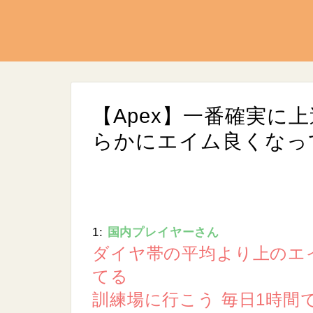
【Apex】一番確実に
らかにエイム良くなっ
1:
国内プレイヤーさん
L
/
U
o
ダイヤ帯の平均より上のエ
n
a
m
d
てる
u
e
t
d
e
訓練場に行こう 毎日1時間
:
9