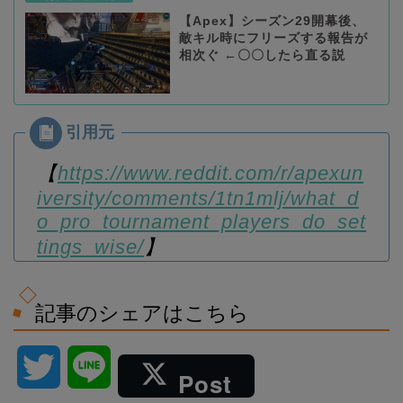
【Apex】シーズン29開幕後、
敵キル時にフリーズする報告が
相次ぐ ←〇〇したら直る説
【
https://www.reddit.com/r/apexun
iversity/comments/1tn1mlj/what_d
o_pro_tournament_players_do_set
tings_wise/
】
記事のシェアはこちら
T
L
Post