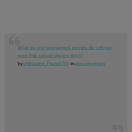
What do pro/ tournament players do settings
wise that casual players don’t?
by
u/Wooden_Plane3766
in
apexuniversity