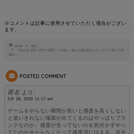
w
i
i
n
※コメントは記事に使用させていただく場合がござい
ます。
t
e
t
HOME
雑記
【Apex】設定？FPS？感度？プロ級と一般人の差は何なんだ ←たどり着いた結
論は･･･
e
r
POSTED COMMENT
匿名
より:
5月 28, 2026 11:17 am
ゲームをやらない期間が長いと感度を高くしない
と追いきれない場面が出てくるのはやっぱりブラ
ンクなのか、感度が合ってないのを気付かずやっ
てたのか分からなくなって感度沼にはまる。自分