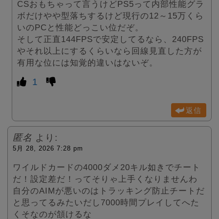
CSおもちゃって言うけどPS5って内部性能グラ
ボだけやや型落ちするけど現行の12～15万くら
いのPCと性能どっこい位だぞ。
そして正直144FPSで安定してるなら、240FPS
やそれ以上にするくらいなら回線見直した方が
有用な位には知覚的違いはないぞ。
1
返信
匿名
より:
5月 28, 2026 7:28 pm
ワイルドカードの4000ダメ20キル如きでチート
だ！設定差だ！ってそりゃ上手くなりませんわ
自分のAIMが悪いのはトラッキング防止チートだ
と思ってるみたいだし7000時間プレイしてへた
くそなのが頷けるな