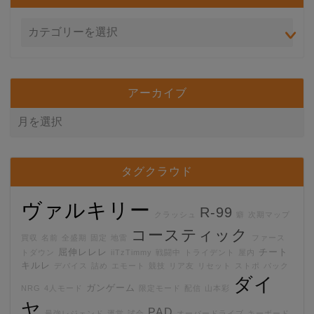
アーカイブ
タグクラウド
ヴァルキリー
R-99
クラッシュ
癖
次期マップ
コースティック
買収
名前
全盛期
固定
地雷
ファース
屈伸レレレ
チート
トダウン
iiTzTimmy
戦闘中
トライデント
屋内
キルレ
デバイス
詰め
エモート
競技
リア友
リセット
ストポ
パック
ダイ
ガンゲーム
NRG
4人モード
限定モード
配信
山本彩
ヤ
PAD
最強レジェンド
運営
試合
オーバードライブ
キーボード