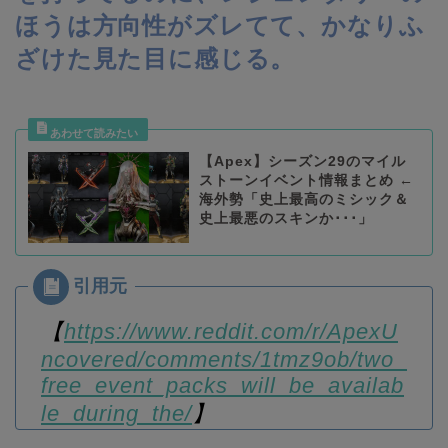
ほうは方向性がズレてて、かなりふ
ざけた見た目に感じる。
【Apex】シーズン29のマイル
ストーンイベント情報まとめ ←
海外勢「史上最高のミシック＆
史上最悪のスキンか･･･」
【
https://www.reddit.com/r/ApexU
ncovered/comments/1tmz9ob/two_
free_event_packs_will_be_availab
le_during_the/
】