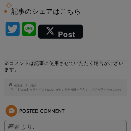
記事のシェアはこちら
T
L
Post
w
i
i
n
※コメントは記事に使用させていただく場合がござい
ます。
t
e
t
HOME
雑記
【Apex】次期イベントはありがたい無料報酬が存在？ ←〇〇が待ちきれないわ
e
POSTED COMMENT
r
匿名
より: