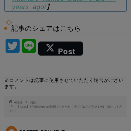
years_ago/
】
記事のシェアはこちら
T
L
Post
w
i
i
n
※コメントは記事に使用させていただく場合がござい
ます。
t
e
t
HOME
雑記
【Apex】4年前のApexの動画でてきたわ ←金〇〇に〇〇付きSMG、懐かしすぎ
る･･･
e
r