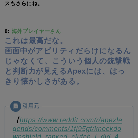
スもさらにね。
8:
海外プレイヤーさん
これは最高だな。
画面中がアビリティだらけになるん
じゃなくて、こういう個人の銃撃戦
と判断力が見えるApexには、はっ
きり懐かしさがある。
【
https://www.reddit.com/r/apexle
gends/comments/1tj95gt/knockdo
wnshield_ranked_clutch_i_did_4_