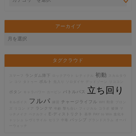
アーカイブ
タグクラウド
初動
ランダム降下
スマーフ
ロックアウト
レティクル
スカルタウ
ボルト
ン
コツ
タトゥー
先入り
ソロダイヤ
デッドゾーン
リココン
立ち回り
バトルパス
ボタン
キャラパワー
カービン
フルパ
チャージライフル
キルボイス
練習
WH
勲章
ブロン
ランクマ
ズ
リコン
ドア
年齢
撃ち合い
フィジカル
コラボ
被弾
マ
E-ディストリクト
ッチメイク
ペナルティ
基準
PAY to Win
進化キ
パッシブ
ャッシュ
レヴミサイル
セリフ
中毒
グランドスラム
オーバ
ーウォッチ