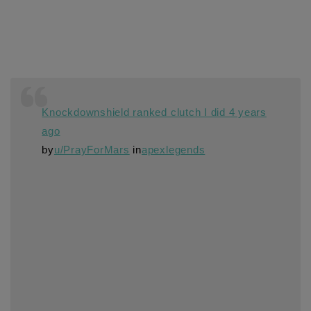
Knockdownshield ranked clutch I did 4 years
ago
by
u/PrayForMars
in
apexlegends